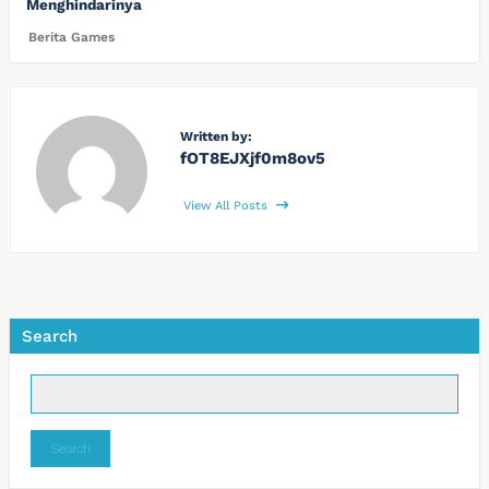
Menghindarinya
Berita Games
Written by:
fOT8EJXjf0m8ov5
View All Posts
Search
Search