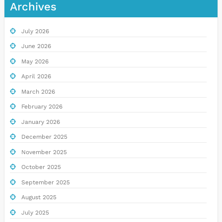
Archives
July 2026
June 2026
May 2026
April 2026
March 2026
February 2026
January 2026
December 2025
November 2025
October 2025
September 2025
August 2025
July 2025