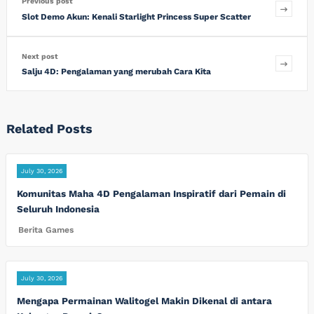
Previous post
Slot Demo Akun: Kenali Starlight Princess Super Scatter
Next post
Salju 4D: Pengalaman yang merubah Cara Kita
Related Posts
July 30, 2026
Komunitas Maha 4D Pengalaman Inspiratif dari Pemain di
Seluruh Indonesia
Berita Games
July 30, 2026
Mengapa Permainan Walitogel Makin Dikenal di antara