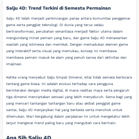
Salju 4D: Trend Terkini di Semesta Permainan
Salju 4D telah menjadi perbincangan panas antara komunitas penggemar
game serta penggiat teknologi. Di dunia yang terus selalu
bertransformasi, perubahan senantiasa menjadi faktor utama dalam
mengundang minat pemain yang baru, dan game Salju 4D menawarkan
wasilah yang istimewa dan memikat. Dengan memadukan elemen game
yang interaktif serta visual yang memukau, konsep ini membawa
membawa pemain masuk ke alam yang penuh sarwa dari aktivitas dan
imajinasi.
Ketika orang menyebut Salju Empat Dimensi, kita| tidak semata berbicara
tentang game biasa. Ini adalah evolusi terhadap cara pengguna
berinteraksi dengan media digital, di mana realitas maya serta pengaruh
tiga dimensi menciptakan sensasi yang lebih menyeluruh. Sama bagi yang
yang mencari tantangan tantangan baru atau akibat penggiat game
santai, Salju 4D menjanjikan hal yang berbeda serta menohok untuk
ditemukan. Mari bergabung dalam perjalanan ini untuk mengetahui lebih
lanjut mengenai trend paling baru yang mengubah cara bermain.
Apa Sih Salju 4D