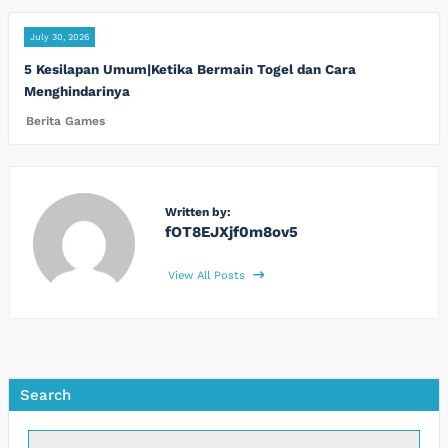
July 30, 2026
5 Kesilapan Umum|Ketika Bermain Togel dan Cara
Menghindarinya
Berita Games
Written by:
fOT8EJXjf0m8ov5
View All Posts
Search