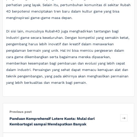
perhatian yang layak. Selain itu, pertumbuhan komunitas di sekitar Rubah
4D berpotensi menciptakan tren baru dalam kultur game yang bisa
menginspirasi game-game masa depan.
Di sisi lain, munculnya Rubah4D juga menghadirkan tantangan bagi
industri game secara keseluruhan. Dengan kompetisi yang semakin ketat,
pengembang harus lebih inovatif dan kreatif dalam menawarkan
pengalaman bermain yang unik. Hal ini bisa memicu pergeseran dalam
cara game dikembangkan serta bagaimana mereka dipasarkan,
memberikan kesempatan bagi pembaruan dan evolusi yang lebih cepat
dalam industri. Persaingan yang sehat dapat memacu kemajuan alat dan
teknik pengembangan, yang pada akhirnya akan menghasilkan permainan
yang lebih berkualitas dan menarik bagi pemain.
Previous post
Panduan Komprehensif Lotere Kuota: Mulai dari
Kembartogel sampai Mendapatkan Banyak