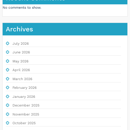
No comments to show.
Archives
July 2026
June 2026
May 2026
April 2026
March 2026
February 2026
January 2026
December 2025
November 2025
October 2025