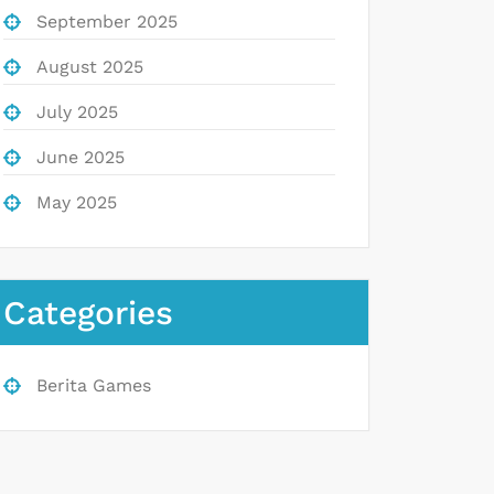
September 2025
August 2025
July 2025
June 2025
May 2025
Categories
Berita Games