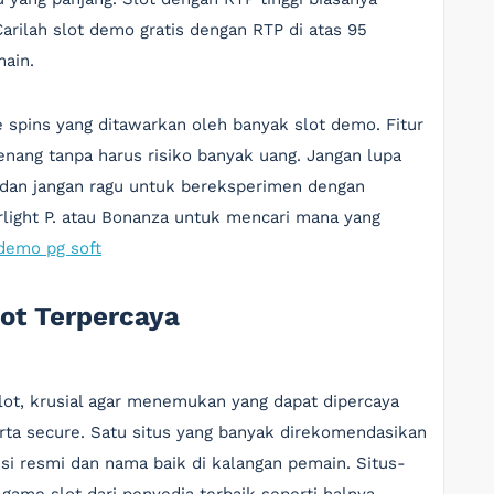
rilah slot demo gratis dengan RTP di atas 95
ain.
e spins yang ditawarkan oleh banyak slot demo. Fitur
ang tanpa harus risiko banyak uang. Jangan lupa
 dan jangan ragu untuk bereksperimen dengan
rlight P. atau Bonanza untuk mencari mana yang
demo pg soft
ot Terpercaya
lot, krusial agar menemukan yang dapat dipercaya
a secure. Satu situs yang banyak direkomendasikan
si resmi dan nama baik di kalangan pemain. Situs-