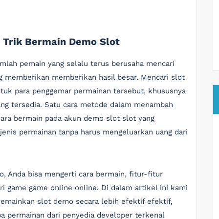
an Trik Bermain Demo Slot
jumlah pemain yang selalu terus berusaha mencari
ang memberikan memberikan hasil besar. Mencari slot
s untuk para penggemar permainan tersebut, khususnya
yang tersedia. Satu cara metode dalam menambah
ra bermain pada akun demo slot slot yang
enis permainan tanpa harus mengeluarkan uang dari
 Anda bisa mengerti cara bermain, fitur-fitur
 game game online online. Di dalam artikel ini kami
mainkan slot demo secara lebih efektif efektif,
 permainan dari penyedia developer terkenal