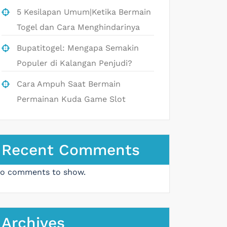
5 Kesilapan Umum|Ketika Bermain
Togel dan Cara Menghindarinya
Bupatitogel: Mengapa Semakin
Populer di Kalangan Penjudi?
Cara Ampuh Saat Bermain
Permainan Kuda Game Slot
Recent Comments
o comments to show.
Archives