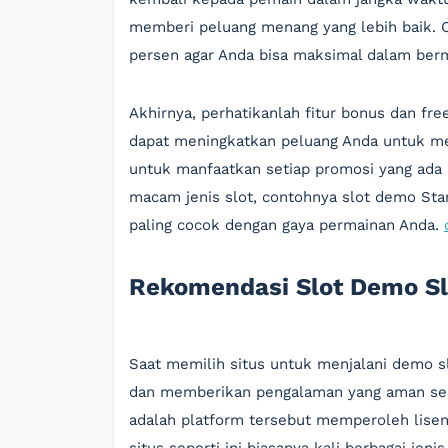
memberi peluang menang yang lebih baik. Ca
persen agar Anda bisa maksimal dalam berm
Akhirnya, perhatikanlah fitur bonus dan fre
dapat meningkatkan peluang Anda untuk men
untuk manfaatkan setiap promosi yang ada
macam jenis slot, contohnya slot demo Sta
paling cocok dengan gaya permainan Anda.
Rekomendasi Slot Demo Sl
Saat memilih situs untuk menjalani demo s
dan memberikan pengalaman yang aman sert
adalah platform tersebut memperoleh lisen