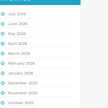
July 2026
June 2026
May 2026
April 2026
March 2026
February 2026
January 2026
December 2025
November 2025
October 2025