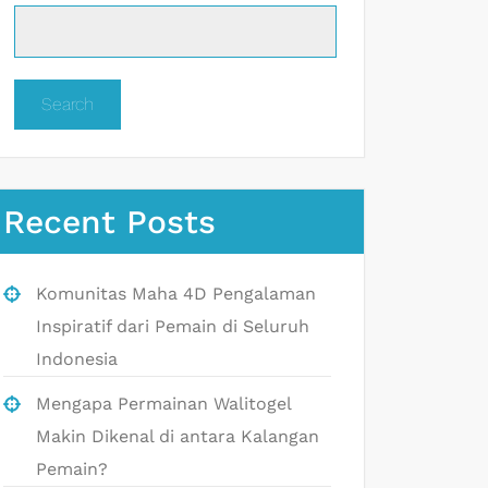
Search
Recent Posts
Komunitas Maha 4D Pengalaman
Inspiratif dari Pemain di Seluruh
Indonesia
Mengapa Permainan Walitogel
Makin Dikenal di antara Kalangan
Pemain?