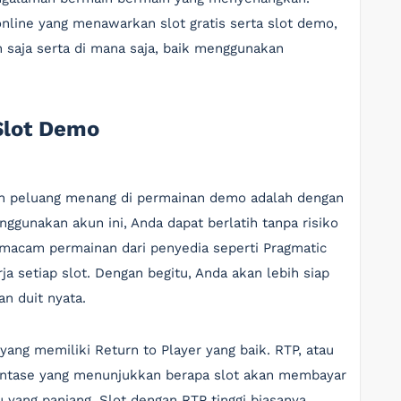
nline yang menawarkan slot gratis serta slot demo,
saja serta di mana saja, baik menggunakan
Slot Demo
h peluang menang di permainan demo adalah dengan
unakan akun ini, Anda dapat berlatih tanpa risiko
macam permainan dari penyedia seperti Pragmatic
a setiap slot. Dengan begitu, Anda akan lebih siap
an duit nyata.
 yang memiliki Return to Player yang baik. RTP, atau
entase yang menunjukkan berapa slot akan membayar
yang panjang. Slot dengan RTP tinggi biasanya