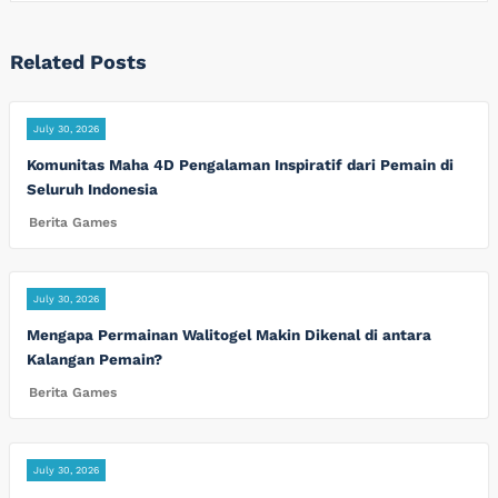
Related Posts
July 30, 2026
Komunitas Maha 4D Pengalaman Inspiratif dari Pemain di
Seluruh Indonesia
Berita Games
July 30, 2026
Mengapa Permainan Walitogel Makin Dikenal di antara
Kalangan Pemain?
Berita Games
July 30, 2026