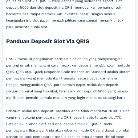
online dan slot via QRIS. Sistem deposit yang sederhana seperti slot
deposit 5000 dan slot deposit via QRIS memudahkan pemain untuk
berpartisipasi tanpa memerlukan investasi besar. Dengan semua
keunggulan ini, slot gacor menjadi pilihan yang sangat menarik untuk
para pencinta dunia slot.
Panduan Deposit Slot Via QRIS
Untuk memulai pengalaman bermain slot online yang menyenangkan,
penting untuk memahami cara melakukan deposit menggunakan metode
QRIS. QRIS atau Quick Response Code Indonesian Standard adalah sistem
pembayaran yang memudahkan transaksi secara cepat dan efisien.
Dengan menggunakan QRIS, para pemain dapat melakukan deposit
dengan nominal yang fleksibel, termasuk slot deposit 5000 yang banyak
dipilih oleh pemain pemula maupun yang ingin mencoba strategi baru.
Sebelum melakukan deposit, pastikan Anda telah mendaftar di situs slot
yang mendukung pembayaran via QRIS, seperti salju4d atau slot777.
Setelah akun Anda aktif, cari opsi deposit melalui QRIS di menu
pembayaran. Biasanya, Anda akan diberikan kode QR yang dapat dipindai
dengan aplikasi pembayaran mobile banking atau dompet digital yang