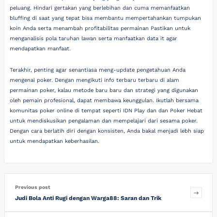
peluang. Hindari gertakan yang berlebihan dan cuma memanfaatkan
bluffing di saat yang tepat bisa membantu mempertahankan tumpukan
koin Anda serta menambah profitabilitas permainan Pastikan untuk
menganalisis pola taruhan lawan serta manfaatkan data it agar
mendapatkan manfaat.
Terakhir, penting agar senantiasa meng-update pengetahuan Anda
mengenai poker. Dengan mengikuti info terbaru terbaru di alam
permainan poker, kalau metode baru baru dan strategi yang digunakan
oleh pemain profesional, dapat membawa keunggulan. Ikutlah bersama
komunitas poker online di tempat seperti IDN Play dan dan Poker Hebat
untuk mendiskusikan pengalaman dan mempelajari dari sesama poker.
Dengan cara berlatih diri dengan konsisten, Anda bakal menjadi lebh siap
untuk mendapatkan keberhasilan.
Previous post
Judi Bola Anti Rugi dengan Warga88: Saran dan Trik