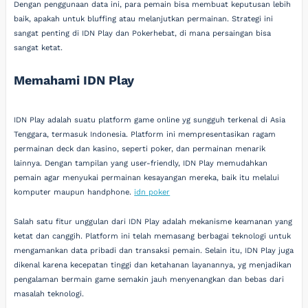
Dengan penggunaan data ini, para pemain bisa membuat keputusan lebih
baik, apakah untuk bluffing atau melanjutkan permainan. Strategi ini
sangat penting di IDN Play dan Pokerhebat, di mana persaingan bisa
sangat ketat.
Memahami IDN Play
IDN Play adalah suatu platform game online yg sungguh terkenal di Asia
Tenggara, termasuk Indonesia. Platform ini mempresentasikan ragam
permainan deck dan kasino, seperti poker, dan permainan menarik
lainnya. Dengan tampilan yang user-friendly, IDN Play memudahkan
pemain agar menyukai permainan kesayangan mereka, baik itu melalui
komputer maupun handphone.
idn poker
Salah satu fitur unggulan dari IDN Play adalah mekanisme keamanan yang
ketat dan canggih. Platform ini telah memasang berbagai teknologi untuk
mengamankan data pribadi dan transaksi pemain. Selain itu, IDN Play juga
dikenal karena kecepatan tinggi dan ketahanan layanannya, yg menjadikan
pengalaman bermain game semakin jauh menyenangkan dan bebas dari
masalah teknologi.