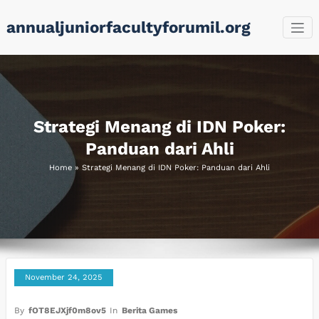
Skip
annualjuniorfacultyforumil.org
to
content
Strategi Menang di IDN Poker:
Panduan dari Ahli
Home
»
Strategi Menang di IDN Poker: Panduan dari Ahli
November 24, 2025
By
fOT8EJXjf0m8ov5
In
Berita Games