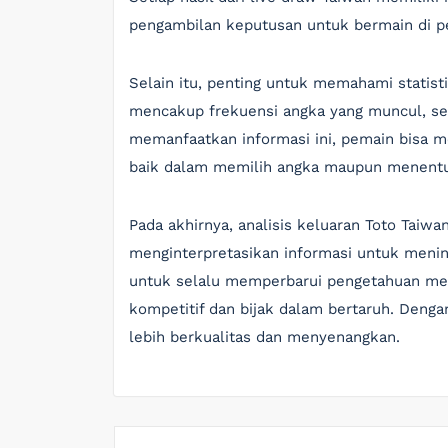
pengambilan keputusan untuk bermain di pe
Selain itu, penting untuk memahami statistik
mencakup frekuensi angka yang muncul, ser
memanfaatkan informasi ini, pemain bisa 
baik dalam memilih angka maupun menentuk
Pada akhirnya, analisis keluaran Toto Taiwa
menginterpretasikan informasi untuk meni
untuk selalu memperbarui pengetahuan mer
kompetitif dan bijak dalam bertaruh. Denga
lebih berkualitas dan menyenangkan.