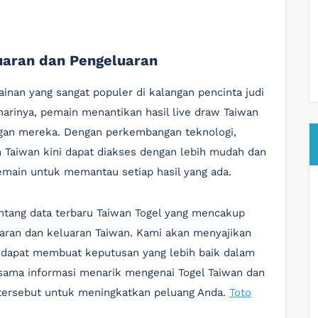
uaran dan Pengeluaran
ainan yang sangat populer di kalangan pencinta judi
 harinya, pemain menantikan hasil live draw Taiwan
an mereka. Dengan perkembangan teknologi,
n Taiwan kini dapat diakses dengan lebih mudah dan
main untuk memantau setiap hasil yang ada.
entang data terbaru Taiwan Togel yang mencakup
aran dan keluaran Taiwan. Kami akan menyajikan
da dapat membuat keputusan yang lebih baik dalam
rsama informasi menarik mengenai Togel Taiwan dan
tersebut untuk meningkatkan peluang Anda.
Toto