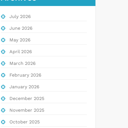
July 2026
June 2026
May 2026
April 2026
March 2026
February 2026
January 2026
December 2025
November 2025
October 2025