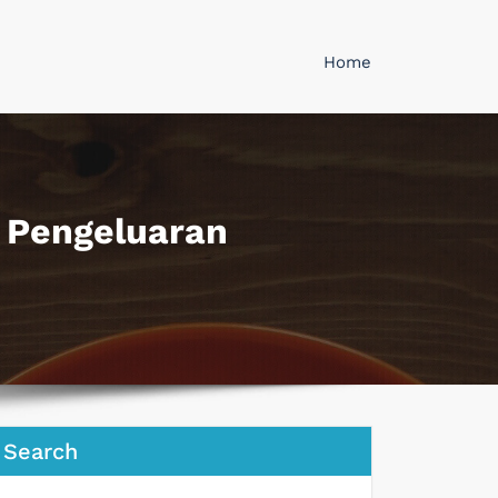
Home
n Pengeluaran
Search