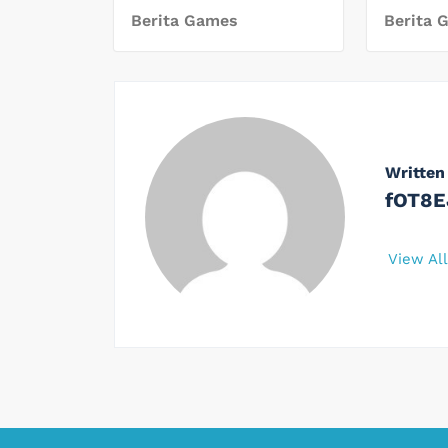
Berita Games
Berita 
Written
fOT8E
View Al