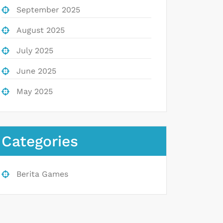
September 2025
August 2025
July 2025
June 2025
May 2025
Categories
Berita Games