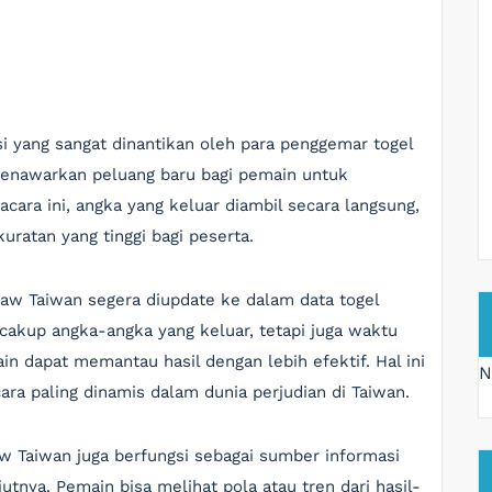
i yang sangat dinantikan oleh para penggemar togel
 menawarkan peluang baru bagi pemain untuk
ara ini, angka yang keluar diambil secara langsung,
ratan yang tinggi bagi peserta.
raw Taiwan segera diupdate ke dalam data togel
cakup angka-angka yang keluar, tetapi juga waktu
in dapat memantau hasil dengan lebih efektif. Hal ini
N
ara paling dinamis dalam dunia perjudian di Taiwan.
w Taiwan juga berfungsi sebagai sumber informasi
utnya. Pemain bisa melihat pola atau tren dari hasil-