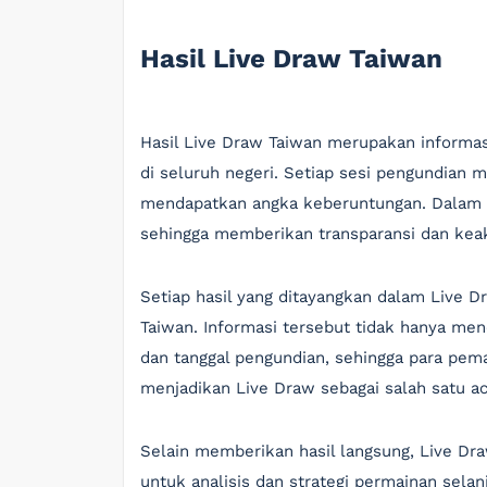
Hasil Live Draw Taiwan
Hasil Live Draw Taiwan merupakan informas
di seluruh negeri. Setiap sesi pengundian
mendapatkan angka keberuntungan. Dalam ac
sehingga memberikan transparansi dan keaku
Setiap hasil yang ditayangkan dalam Live D
Taiwan. Informasi tersebut tidak hanya men
dan tanggal pengundian, sehingga para pema
menjadikan Live Draw sebagai salah satu ac
Selain memberikan hasil langsung, Live Dra
untuk analisis dan strategi permainan selanj