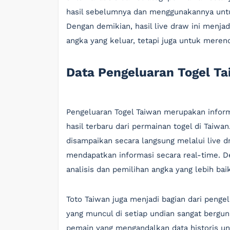
hasil sebelumnya dan menggunakannya unt
Dengan demikian, hasil live draw ini menjad
angka yang keluar, tetapi juga untuk meren
Data Pengeluaran Togel T
Pengeluaran Togel Taiwan merupakan inform
hasil terbaru dari permainan togel di Taiwan
disampaikan secara langsung melalui live
mendapatkan informasi secara real-time. D
analisis dan pemilihan angka yang lebih ba
Toto Taiwan juga menjadi bagian dari pengel
yang muncul di setiap undian sangat bergu
pemain yang mengandalkan data historis u