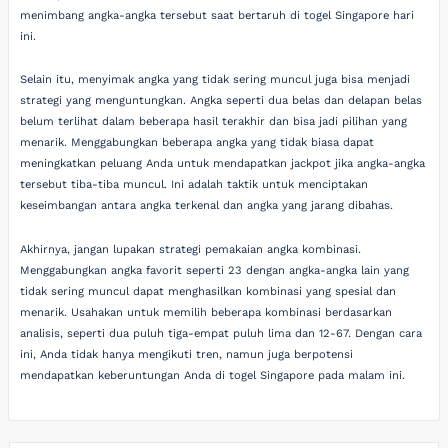
menimbang angka-angka tersebut saat bertaruh di togel Singapore hari
ini.
Selain itu, menyimak angka yang tidak sering muncul juga bisa menjadi
strategi yang menguntungkan. Angka seperti dua belas dan delapan belas
belum terlihat dalam beberapa hasil terakhir dan bisa jadi pilihan yang
menarik. Menggabungkan beberapa angka yang tidak biasa dapat
meningkatkan peluang Anda untuk mendapatkan jackpot jika angka-angka
tersebut tiba-tiba muncul. Ini adalah taktik untuk menciptakan
keseimbangan antara angka terkenal dan angka yang jarang dibahas.
Akhirnya, jangan lupakan strategi pemakaian angka kombinasi.
Menggabungkan angka favorit seperti 23 dengan angka-angka lain yang
tidak sering muncul dapat menghasilkan kombinasi yang spesial dan
menarik. Usahakan untuk memilih beberapa kombinasi berdasarkan
analisis, seperti dua puluh tiga-empat puluh lima dan 12-67. Dengan cara
ini, Anda tidak hanya mengikuti tren, namun juga berpotensi
mendapatkan keberuntungan Anda di togel Singapore pada malam ini.