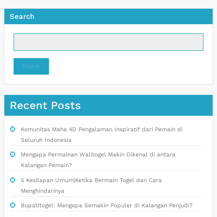
Search
Search
Recent Posts
Komunitas Maha 4D Pengalaman Inspiratif dari Pemain di
Seluruh Indonesia
Mengapa Permainan Walitogel Makin Dikenal di antara
Kalangan Pemain?
5 Kesilapan Umum|Ketika Bermain Togel dan Cara
Menghindarinya
Bupatitogel: Mengapa Semakin Populer di Kalangan Penjudi?