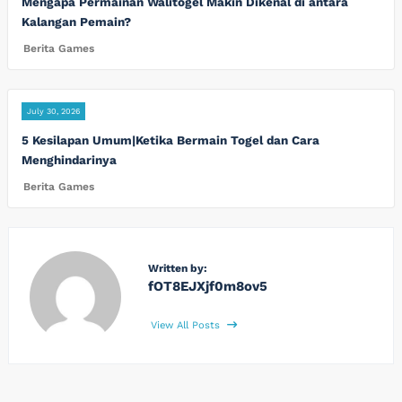
Mengapa Permainan Walitogel Makin Dikenal di antara
Kalangan Pemain?
Berita Games
July 30, 2026
5 Kesilapan Umum|Ketika Bermain Togel dan Cara
Menghindarinya
Berita Games
Written by:
fOT8EJXjf0m8ov5
View All Posts