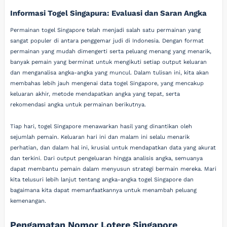
Informasi Togel Singapura: Evaluasi dan Saran Angka
Permainan togel Singapore telah menjadi salah satu permainan yang
sangat populer di antara penggemar judi di Indonesia. Dengan format
permainan yang mudah dimengerti serta peluang menang yang menarik,
banyak pemain yang berminat untuk mengikuti setiap output keluaran
dan menganalisa angka-angka yang muncul. Dalam tulisan ini, kita akan
membahas lebih jauh mengenai data togel Singapore, yang mencakup
keluaran akhir, metode mendapatkan angka yang tepat, serta
rekomendasi angka untuk permainan berikutnya.
Tiap hari, togel Singapore menawarkan hasil yang dinantikan oleh
sejumlah pemain. Keluaran hari ini dan malam ini selalu menarik
perhatian, dan dalam hal ini, krusial untuk mendapatkan data yang akurat
dan terkini. Dari output pengeluaran hingga analisis angka, semuanya
dapat membantu pemain dalam menyusun strategi bermain mereka. Mari
kita telusuri lebih lanjut tentang angka-angka togel Singapore dan
bagaimana kita dapat memanfaatkannya untuk menambah peluang
kemenangan.
Pengamatan Nomor Lotere Singapore