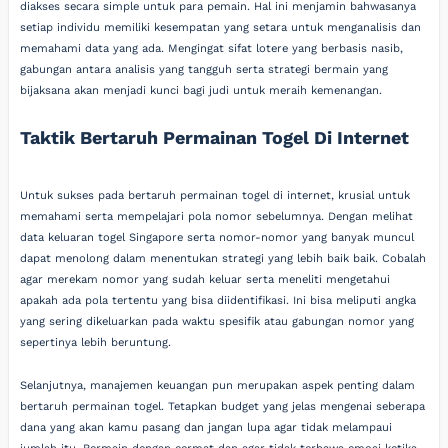
diakses secara simple untuk para pemain. Hal ini menjamin bahwasanya
setiap individu memiliki kesempatan yang setara untuk menganalisis dan
memahami data yang ada. Mengingat sifat lotere yang berbasis nasib,
gabungan antara analisis yang tangguh serta strategi bermain yang
bijaksana akan menjadi kunci bagi judi untuk meraih kemenangan.
Taktik Bertaruh Permainan Togel Di Internet
Untuk sukses pada bertaruh permainan togel di internet, krusial untuk
memahami serta mempelajari pola nomor sebelumnya. Dengan melihat
data keluaran togel Singapore serta nomor-nomor yang banyak muncul
dapat menolong dalam menentukan strategi yang lebih baik baik. Cobalah
agar merekam nomor yang sudah keluar serta meneliti mengetahui
apakah ada pola tertentu yang bisa diidentifikasi. Ini bisa meliputi angka
yang sering dikeluarkan pada waktu spesifik atau gabungan nomor yang
sepertinya lebih beruntung.
Selanjutnya, manajemen keuangan pun merupakan aspek penting dalam
bertaruh permainan togel. Tetapkan budget yang jelas mengenai seberapa
dana yang akan kamu pasang dan jangan lupa agar tidak melampaui