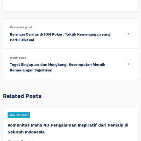
Previous post
Bermain Cerdas di IDN Poker: Taktik Kemenangan yang
Perlu Dikenal
Next post
Togel Singapura dan Hongkong: Kesempatan Meraih
Kemenangan Signifikan
Related Posts
July 30, 2026
Komunitas Maha 4D Pengalaman Inspiratif dari Pemain di
Seluruh Indonesia