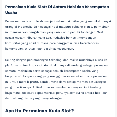
Permainan Kuda Slot: Di Antara Hobi dan Kesempatan
Usaha
Permainan kuda slot telah menjadi sebuah aktivitas yang memikat banyak
orang di Indonesia. Baik sebagai hobi maupun peluang bisnis, permainan
ini menawarkan pengalaman yang unik dan dipenuhi tantangan. Saat
segala macam hiburan yang ada, kudaslot berhasil membangun
komunitas yang solid di mana para penggemar bisa berkolaborasi
kemampuan, strategi, dan pastinya kesenangan.
Seiring dengan perkembangan teknologi dan makin mudahnya akses ke
platform online, kuda slot kini tidak hanya dipandang sebagai permainan
semata, melainkan serta sebagai sebuah kesempatan usaha yang
berpotensi. Banyak orang yang menggunakan kecintaan pada permainan
ini untuk meraih profit, sambil mendalami setiap momen petualangan
yang diberikannya. Artikel ini akan membahas dengan rinci tentang
bagaimana kudaslot dapat menjadi perlunya sempurna antara hobi dan
dan peluang bisnis yang menguntungkan.
Apa itu Permainan Kuda Slot?