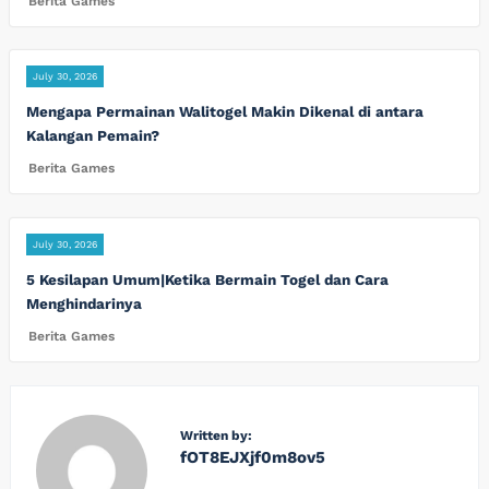
Berita Games
July 30, 2026
Mengapa Permainan Walitogel Makin Dikenal di antara
Kalangan Pemain?
Berita Games
July 30, 2026
5 Kesilapan Umum|Ketika Bermain Togel dan Cara
Menghindarinya
Berita Games
Written by:
fOT8EJXjf0m8ov5