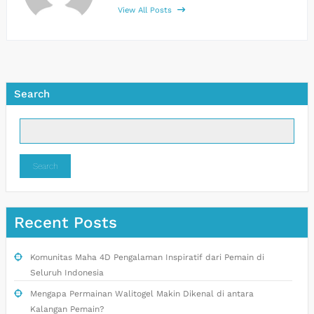
View All Posts
Search
Search
Recent Posts
Komunitas Maha 4D Pengalaman Inspiratif dari Pemain di
Seluruh Indonesia
Mengapa Permainan Walitogel Makin Dikenal di antara
Kalangan Pemain?