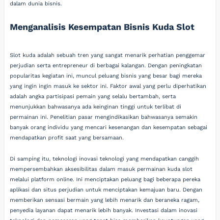
dalam dunia bisnis.
Menganalisis Kesempatan Bisnis Kuda Slot
Slot kuda adalah sebuah tren yang sangat menarik perhatian penggemar
perjudian serta entrepreneur di berbagai kalangan. Dengan peningkatan
popularitas kegiatan ini, muncul peluang bisnis yang besar bagi mereka
yang ingin ingin masuk ke sektor ini. Faktor awal yang perlu diperhatikan
adalah angka partisipasi pemain yang selalu bertambah, serta
menunjukkan bahwasanya ada keinginan tinggi untuk terlibat di
permainan ini. Penelitian pasar mengindikasikan bahwasanya semakin
banyak orang individu yang mencari kesenangan dan kesempatan sebagai
mendapatkan profit saat yang bersamaan.
Di samping itu, teknologi inovasi teknologi yang mendapatkan canggih
mempersembahkan aksesibilitas dalam masuk permainan kuda slot
melalui platform online. Ini menciptakan peluang bagi beberapa pereka
aplikasi dan situs perjudian untuk menciptakan kemajuan baru. Dengan
memberikan sensasi bermain yang lebih menarik dan beraneka ragam,
penyedia layanan dapat menarik lebih banyak. Investasi dalam inovasi