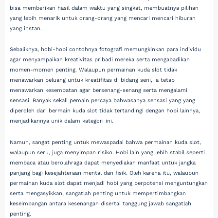
bisa memberikan hasil dalam waktu yang singkat, membuatnya pilihan
yang lebih menarik untuk orang-orang yang mencari mencari hiburan
yang instan.
Sebaliknya, hobi-hobi contohnya fotografi memungkinkan para individu
agar menyampaikan kreativitas pribadi mereka serta mengabadikan
momen-momen penting. Walaupun permainan kuda slot tidak
menawarkan peluang untuk kreatifitas di bidang seni, ia tetap
menawarkan kesempatan agar bersenang-senang serta mengalami
sensasi. Banyak sekali pemain percaya bahwasanya sensasi yang yang
diperoleh dari bermain kuda slot tidak tertandingi dengan hobi lainnya,
menjadikannya unik dalam kategori ini.
Namun, sangat penting untuk mewaspadai bahwa permainan kuda slot,
walaupun seru, juga menyimpan risiko. Hobi lain yang lebih stabil seperti
membaca atau berolahraga dapat menyediakan manfaat untuk jangka
panjang bagi kesejahteraan mental dan fisik. Oleh karena itu, walaupun
permainan kuda slot dapat menjadi hobi yang berpotensi menguntungkan
serta mengasyikkan, sangatlah penting untuk mempertimbangkan
keseimbangan antara kesenangan disertai tanggung jawab sangatlah
penting.