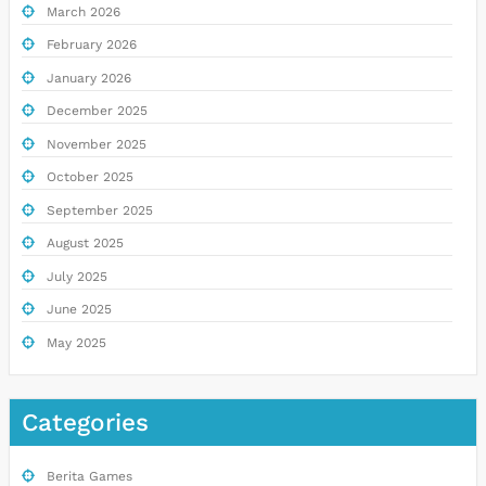
March 2026
February 2026
January 2026
December 2025
November 2025
October 2025
September 2025
August 2025
July 2025
June 2025
May 2025
Categories
Berita Games