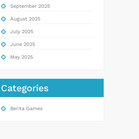
September 2025
August 2025
July 2025
June 2025
May 2025
Categories
Berita Games