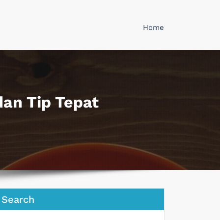
Home
dan Tip Tepat
Search