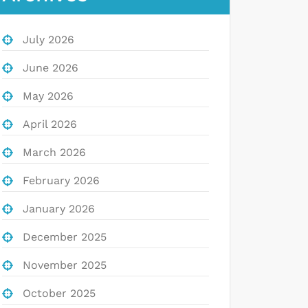
July 2026
June 2026
May 2026
April 2026
March 2026
February 2026
January 2026
December 2025
November 2025
October 2025