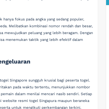
dak hanya fokus pada angka yang sedang populer,
rbeda. Melibatkan kombinasi nomor rendah dan besar,
 bisa mewujudkan peluang yang lebih beragam. Dengan
isa menemukan taktik yang lebih efektif dalam
engeluaran
gel Singapore sungguh krusial bagi peserta togel.
beritakan pada waktu tertentu, menunjukkan nombor
pemain dalam menilai mencari nasib sendiri. Setiap
ui website resmi togel Singapura maupun beraneka
eserta untuk mengikuti perkembangan terkini.