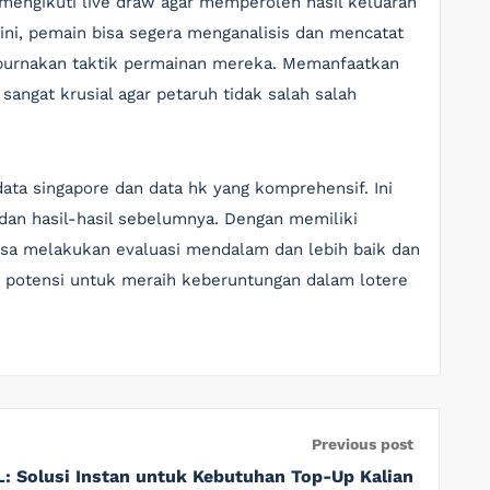
 mengikuti live draw agar memperoleh hasil keluaran
ini, pemain bisa segera menganalisis dan mencatat
purnakan taktik permainan mereka. Memanfaatkan
sangat krusial agar petaruh tidak salah salah
data singapore dan data hk yang komprehensif. Ini
dan hasil-hasil sebelumnya. Dengan memiliki
bisa melakukan evaluasi mendalam dan lebih baik dan
 potensi untuk meraih keberuntungan dalam lotere
Previous post
L: Solusi Instan untuk Kebutuhan Top-Up Kalian