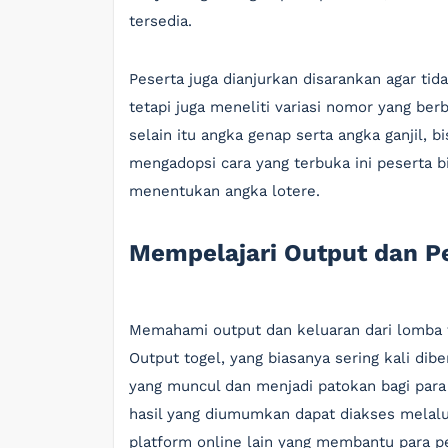
tersedia.
Peserta juga dianjurkan disarankan agar ti
tetapi juga meneliti variasi nomor yang be
selain itu angka genap serta angka ganjil,
mengadopsi cara yang terbuka ini peserta b
menentukan angka lotere.
Mempelajari Output dan P
Memahami output dan keluaran dari lomba to
Output togel, yang biasanya sering kali di
yang muncul dan menjadi patokan bagi para 
hasil yang diumumkan dapat diakses melal
platform online lain yang membantu para p