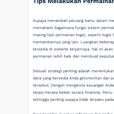
Tips Melakukan Permainan 
Supaya menambah peluang kamu dalam mema
memahami bagaimana fungsi sistem permain
masing tipe permainan togel, seperti toge
memainkannya yang lain. Luangkan beberap
tersedia di website terpercaya. Hal ini
permainan lebih baik dan membuat keputusa
Sebuah strategi penting adalah menentuka
dana yang bersedia Anda gelontorkan dan pa
tersebut. Dengan mengelola keuangan Anda
tanpa merasa beban secara finansial. Perlu 
sehingga penting supaya tidak terpaku pada