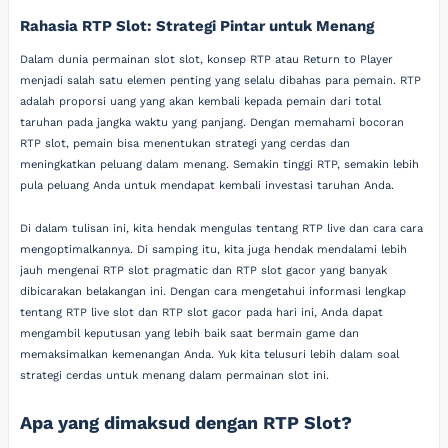
Rahasia RTP Slot: Strategi Pintar untuk Menang
Dalam dunia permainan slot slot, konsep RTP atau Return to Player
menjadi salah satu elemen penting yang selalu dibahas para pemain. RTP
adalah proporsi uang yang akan kembali kepada pemain dari total
taruhan pada jangka waktu yang panjang. Dengan memahami bocoran
RTP slot, pemain bisa menentukan strategi yang cerdas dan
meningkatkan peluang dalam menang. Semakin tinggi RTP, semakin lebih
pula peluang Anda untuk mendapat kembali investasi taruhan Anda.
Di dalam tulisan ini, kita hendak mengulas tentang RTP live dan cara cara
mengoptimalkannya. Di samping itu, kita juga hendak mendalami lebih
jauh mengenai RTP slot pragmatic dan RTP slot gacor yang banyak
dibicarakan belakangan ini. Dengan cara mengetahui informasi lengkap
tentang RTP live slot dan RTP slot gacor pada hari ini, Anda dapat
mengambil keputusan yang lebih baik saat bermain game dan
memaksimalkan kemenangan Anda. Yuk kita telusuri lebih dalam soal
strategi cerdas untuk menang dalam permainan slot ini.
Apa yang dimaksud dengan RTP Slot?