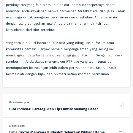
pembayaran yang fair. Memilih slot dari pembuat terpercaya dapat
memberi Anda keyakinan bahwa permainan tersebut adil dan jelas. Tidak
usah ragu untuk mengetes permainan demo sebelum Anda bermain
dengan uang sungguhan agar Anda bisa memahami ciri-ciri dan
kemudahan dari slot tersebut.
Yang terakhir, ikuti bocoran RTP slot yang dibagikan di forum atau
komunitas pemain. Banyak pemain berpengalaman yang sering kali
membagikan data tentang slot yang lagi gacor hari ini. Dengan sumber-
sumber ini, Anda dapat menemukan RTP live yang lebih tepat dan
mendapatkan keuntungan lebih dalam permainan slot. Selalu untuk
bermainlah dengan bijak dan nikmati setiap momen permainan.
Previous post
Slot Indosat: Strategi dan Tips untuk Menang Besar
Next post
Lima Faktor Mengapa Kudaslot Sekarang Pilihan Utama