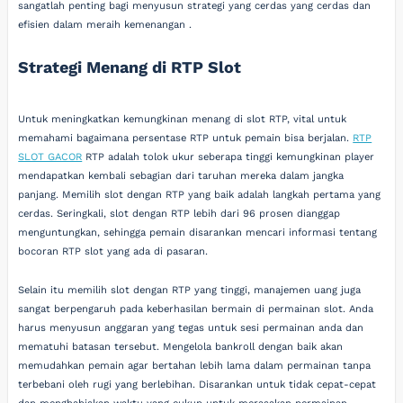
sangatlah penting bagi menyusun strategi yang cerdas yang cerdas dan
efisien dalam meraih kemenangan .
Strategi Menang di RTP Slot
Untuk meningkatkan kemungkinan menang di slot RTP, vital untuk
memahami bagaimana persentase RTP untuk pemain bisa berjalan.
RTP
SLOT GACOR
RTP adalah tolok ukur seberapa tinggi kemungkinan player
mendapatkan kembali sebagian dari taruhan mereka dalam jangka
panjang. Memilih slot dengan RTP yang baik adalah langkah pertama yang
cerdas. Seringkali, slot dengan RTP lebih dari 96 prosen dianggap
menguntungkan, sehingga pemain disarankan mencari informasi tentang
bocoran RTP slot yang ada di pasaran.
Selain itu memilih slot dengan RTP yang tinggi, manajemen uang juga
sangat berpengaruh pada keberhasilan bermain di permainan slot. Anda
harus menyusun anggaran yang tegas untuk sesi permainan anda dan
mematuhi batasan tersebut. Mengelola bankroll dengan baik akan
memudahkan pemain agar bertahan lebih lama dalam permainan tanpa
terbebani oleh rugi yang berlebihan. Disarankan untuk tidak cepat-cepat