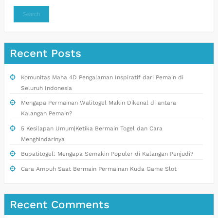
Search
Recent Posts
Komunitas Maha 4D Pengalaman Inspiratif dari Pemain di
Seluruh Indonesia
Mengapa Permainan Walitogel Makin Dikenal di antara
Kalangan Pemain?
5 Kesilapan Umum|Ketika Bermain Togel dan Cara
Menghindarinya
Bupatitogel: Mengapa Semakin Populer di Kalangan Penjudi?
Cara Ampuh Saat Bermain Permainan Kuda Game Slot
Recent Comments