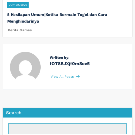
July 30, 2026
5 Kesilapan Umum|Ketika Bermain Togel dan Cara
Menghindarinya
Berita Games
Written by:
fOT8EJXjf0m8ov5
View All Posts
Search