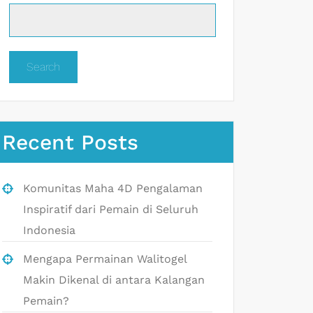
Search
Recent Posts
Komunitas Maha 4D Pengalaman
Inspiratif dari Pemain di Seluruh
Indonesia
Mengapa Permainan Walitogel
Makin Dikenal di antara Kalangan
Pemain?