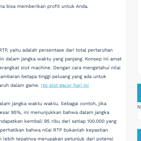
ana bisa memberikan profit untuk Anda.
RTP, yaitu adalah persentase dari total pertaruhan
n dalam jangka waktu yang panjang. Konsep ini amat
erangkat slot machine. Dengan cara mengetahui nilai
gambaran betapa tinggi peluang yang ada untuk
taruh dalam game.
rtp slot gacor hari ini
alam jangka waktu waktu. Sebagai contoh, jika
N
besar 95%, ini menunjukkan bahwa dalam jangka
dapatkan kembali 95 ribu dari setiap 100.000 yang
diperhatikan bahwa nilai RTP bukanlah kepastian
n lebih tepatnya merupakan petunjuk dari potensi