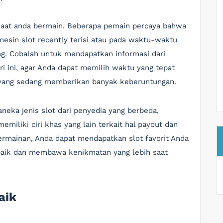
 saat anda bermain. Beberapa pemain percaya bahwa
mesin slot recently terisi atau pada waktu-waktu
g. Cobalah untuk mendapatkan informasi dari
i ini, agar Anda dapat memilih waktu yang tepat
 yang sedang memberikan banyak keberuntungan.
neka jenis slot dari penyedia yang berbeda,
emiliki ciri khas yang lain terkait hal payout dan
rmainan, Anda dapat mendapatkan slot favorit Anda
baik dan membawa kenikmatan yang lebih saat
aik