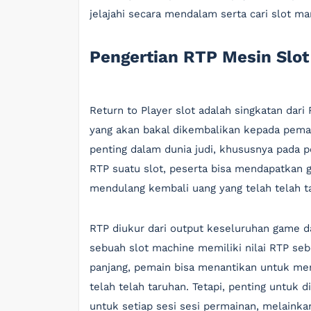
jelajahi secara mendalam serta cari slot m
Pengertian RTP Mesin Slot
Return to Player slot adalah singkatan dari 
yang akan bakal dikembalikan kepada pemai
penting dalam dunia judi, khususnya pada p
RTP suatu slot, peserta bisa mendapatkan 
mendulang kembali uang yang telah telah 
RTP diukur dari output keseluruhan game d
sebuah slot machine memiliki nilai RTP se
panjang, pemain bisa menantikan untuk men
telah telah taruhan. Tetapi, penting untuk 
untuk setiap sesi sesi permainan, melainka