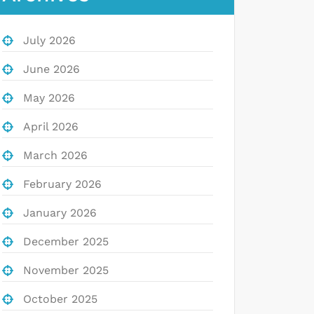
July 2026
June 2026
May 2026
April 2026
March 2026
February 2026
January 2026
December 2025
November 2025
October 2025