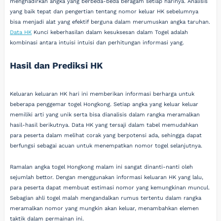
menghadirkan angka yang berbeda-beda beragam setiap harinya. Analisis
yang baik tepat dan pengertian tentang nomor keluar HK sebelumnya
bisa menjadi alat yang efektif berguna dalam merumuskan angka taruhan.
Data HK
Kunci keberhasilan dalam kesuksesan dalam Togel adalah
kombinasi antara intuisi intuisi dan perhitungan informasi yang.
Hasil dan Prediksi HK
Keluaran keluaran HK hari ini memberikan informasi berharga untuk
beberapa penggemar togel Hongkong. Setiap angka yang keluar keluar
memiliki arti yang unik serta bisa dianalisis dalam rangka meramalkan
hasil-hasil berikutnya. Data HK yang tersaji dalam tabel memudahkan
para peserta dalam melihat corak yang berpotensi ada, sehingga dapat
berfungsi sebagai acuan untuk menempatkan nomor togel selanjutnya.
Ramalan angka togel Hongkong malam ini sangat dinanti-nanti oleh
sejumlah bettor. Dengan menggunakan informasi keluaran HK yang lalu,
para peserta dapat membuat estimasi nomor yang kemungkinan muncul.
Sebagian ahli togel malah mengandalkan rumus tertentu dalam rangka
meramalkan nomor yang mungkin akan keluar, menambahkan elemen
taktik dalam permainan ini.