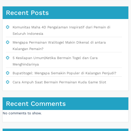
Recent Posts
Komunitas Maha 4D Pengalaman Inspiratif dari Pemain di
Seluruh Indonesia
Mengapa Permainan Walitogel Makin Dikenal di antara
Kalangan Pemain?
5 Kesilapan Umum|Ketika Bermain Togel dan Cara
Menghindarinya
Bupatitogel: Mengapa Semakin Populer di Kalangan Penjudi?
Cara Ampuh Saat Bermain Permainan Kuda Game Slot
Recent Comments
No comments to show.