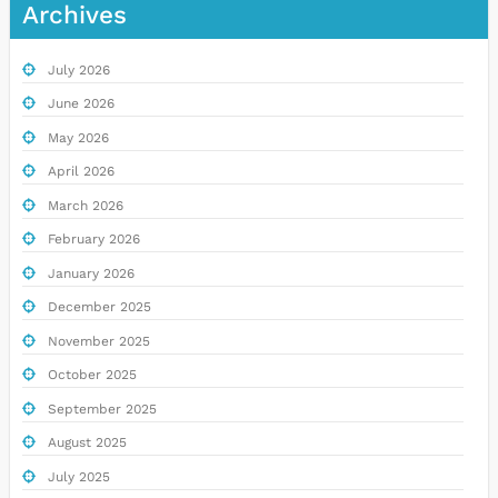
Archives
July 2026
June 2026
May 2026
April 2026
March 2026
February 2026
January 2026
December 2025
November 2025
October 2025
September 2025
August 2025
July 2025