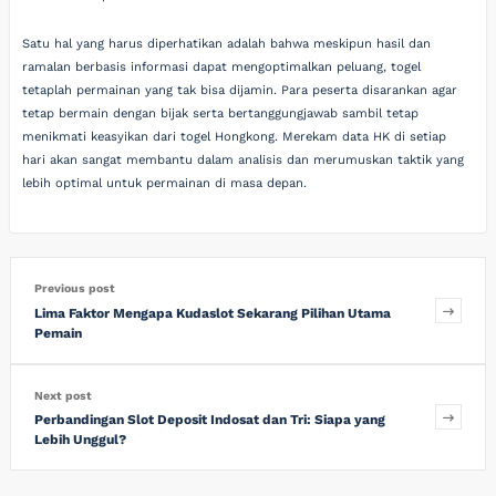
Satu hal yang harus diperhatikan adalah bahwa meskipun hasil dan
ramalan berbasis informasi dapat mengoptimalkan peluang, togel
tetaplah permainan yang tak bisa dijamin. Para peserta disarankan agar
tetap bermain dengan bijak serta bertanggungjawab sambil tetap
menikmati keasyikan dari togel Hongkong. Merekam data HK di setiap
hari akan sangat membantu dalam analisis dan merumuskan taktik yang
lebih optimal untuk permainan di masa depan.
Previous post
Lima Faktor Mengapa Kudaslot Sekarang Pilihan Utama
Pemain
Next post
Perbandingan Slot Deposit Indosat dan Tri: Siapa yang
Lebih Unggul?