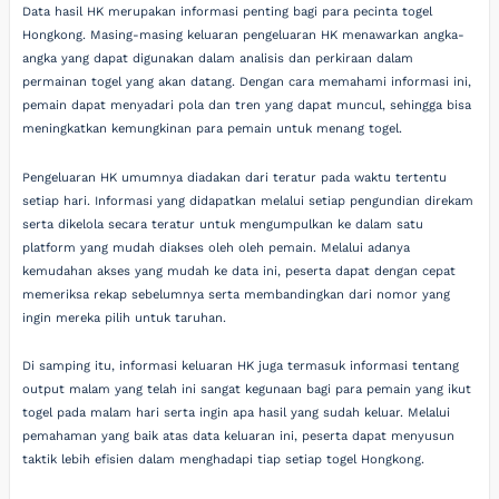
Data hasil HK merupakan informasi penting bagi para pecinta togel
Hongkong. Masing-masing keluaran pengeluaran HK menawarkan angka-
angka yang dapat digunakan dalam analisis dan perkiraan dalam
permainan togel yang akan datang. Dengan cara memahami informasi ini,
pemain dapat menyadari pola dan tren yang dapat muncul, sehingga bisa
meningkatkan kemungkinan para pemain untuk menang togel.
Pengeluaran HK umumnya diadakan dari teratur pada waktu tertentu
setiap hari. Informasi yang didapatkan melalui setiap pengundian direkam
serta dikelola secara teratur untuk mengumpulkan ke dalam satu
platform yang mudah diakses oleh oleh pemain. Melalui adanya
kemudahan akses yang mudah ke data ini, peserta dapat dengan cepat
memeriksa rekap sebelumnya serta membandingkan dari nomor yang
ingin mereka pilih untuk taruhan.
Di samping itu, informasi keluaran HK juga termasuk informasi tentang
output malam yang telah ini sangat kegunaan bagi para pemain yang ikut
togel pada malam hari serta ingin apa hasil yang sudah keluar. Melalui
pemahaman yang baik atas data keluaran ini, peserta dapat menyusun
taktik lebih efisien dalam menghadapi tiap setiap togel Hongkong.