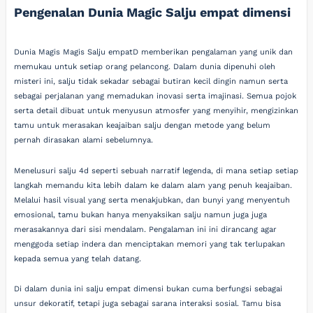
Pengenalan Dunia Magic Salju empat dimensi
Dunia Magis Magis Salju empatD memberikan pengalaman yang unik dan
memukau untuk setiap orang pelancong. Dalam dunia dipenuhi oleh
misteri ini, salju tidak sekadar sebagai butiran kecil dingin namun serta
sebagai perjalanan yang memadukan inovasi serta imajinasi. Semua pojok
serta detail dibuat untuk menyusun atmosfer yang menyihir, mengizinkan
tamu untuk merasakan keajaiban salju dengan metode yang belum
pernah dirasakan alami sebelumnya.
Menelusuri salju 4d seperti sebuah narratif legenda, di mana setiap setiap
langkah memandu kita lebih dalam ke dalam alam yang penuh keajaiban.
Melalui hasil visual yang serta menakjubkan, dan bunyi yang menyentuh
emosional, tamu bukan hanya menyaksikan salju namun juga juga
merasakannya dari sisi mendalam. Pengalaman ini ini dirancang agar
menggoda setiap indera dan menciptakan memori yang tak terlupakan
kepada semua yang telah datang.
Di dalam dunia ini salju empat dimensi bukan cuma berfungsi sebagai
unsur dekoratif, tetapi juga sebagai sarana interaksi sosial. Tamu bisa