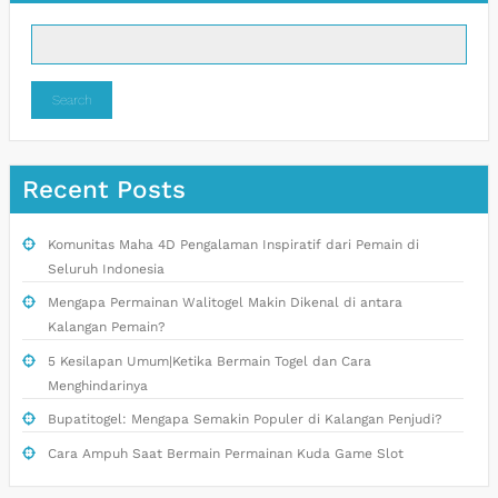
Search
Recent Posts
Komunitas Maha 4D Pengalaman Inspiratif dari Pemain di
Seluruh Indonesia
Mengapa Permainan Walitogel Makin Dikenal di antara
Kalangan Pemain?
5 Kesilapan Umum|Ketika Bermain Togel dan Cara
Menghindarinya
Bupatitogel: Mengapa Semakin Populer di Kalangan Penjudi?
Cara Ampuh Saat Bermain Permainan Kuda Game Slot