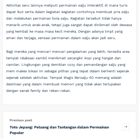
Aktivitas seru lainnya meliputi permainan salju interaktif, di mana turis
dapat ikut serta dalam kegiatan kegiatan contohnya membuat pria salju
dan melakukan permainan bola salju. Kegiatan tersebut tidak hanya
menarik untuk anak-anak, tetapi juga sangat dapat dinikmati oleh dewasa
yang kembali ke masa masa kecil mereka. Dengan adanya tmpt yang
aman dan terjaga, sensasi permainan dalam salju akan jadi seru.
Bagi mereka yang mencari mencari pengalaman yang lebih, tersedia area
tempat relaksasi sambil menikmati secangkir kopi yang hangat dan
camilan. Lingkungan yang demikian cozy dan pemandangan salju yang
mem makes lokasi ini sebagai pilihan yang tepat dalam berhenti sejenak
sejenak setelah aktivitas. Tempat Magis Bersalju 4D memang adalah
destinasi yang dalam membuat memori yang tidak akan terlupakan
dengan sanak family dan rekan-rekan.
Previous post
Toto Jepang: Peluang dan Tantangan dalam Permainan
Populer