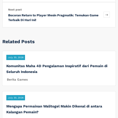
Next post
Bocoran Return to Player Mesin Pragmatik: Temukan Game
Terbaik Di Hari Ini!
Related Posts
July 30, 2026
Komunitas Maha 4D Pengalaman Inspiratif dari Pemain di
Seluruh Indonesia
Berita Games
July 30, 2026
Mengapa Permainan Walitogel Makin Dikenal di antara
Kalangan Pemain?