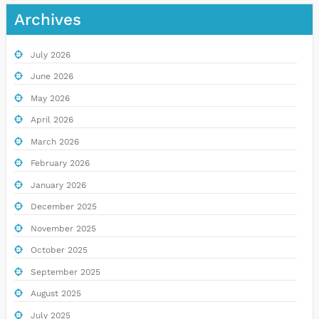
Archives
July 2026
June 2026
May 2026
April 2026
March 2026
February 2026
January 2026
December 2025
November 2025
October 2025
September 2025
August 2025
July 2025