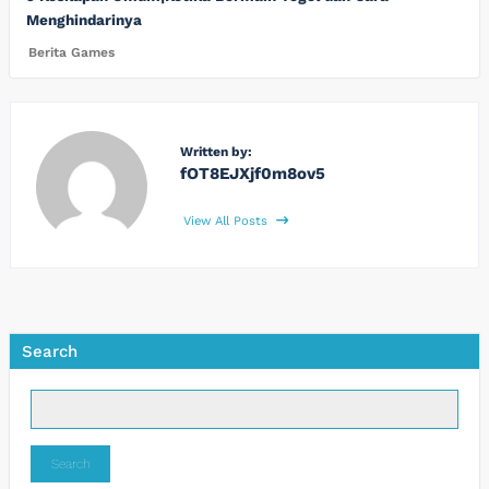
Menghindarinya
Berita Games
Written by:
fOT8EJXjf0m8ov5
View All Posts
Search
Search