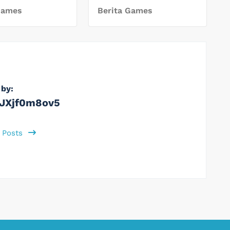
Games
Berita Games
 by:
JXjf0m8ov5
l Posts