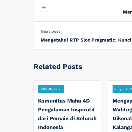
Men
Next post
Mengetahui RTP Slot Pragmatic: Kunci
Related Posts
July 30, 2026
July 30, 2
Komunitas Maha 4D
Mengap
Pengalaman Inspiratif
Walito
dari Pemain di Seluruh
Dikenal
Indonesia
Kalang