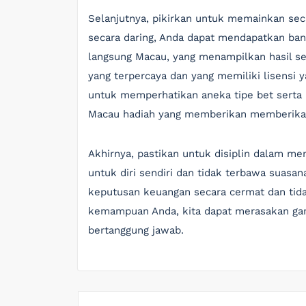
Selanjutnya, pikirkan untuk memainkan seca
secara daring, Anda dapat mendapatkan ba
langsung Macau, yang menampilkan hasil se
yang terpercaya dan yang memiliki lisensi 
untuk memperhatikan aneka tipe bet serta 
Macau hadiah yang memberikan memberikan
Akhirnya, pastikan untuk disiplin dalam m
untuk diri sendiri dan tidak terbawa suasa
keputusan keuangan secara cermat dan tidak
kemampuan Anda, kita dapat merasakan gam
bertanggung jawab.