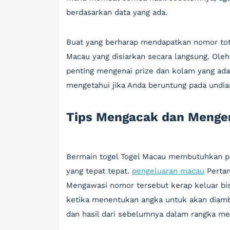
berdasarkan data yang ada.
Buat yang berharap mendapatkan nomor toto
Macau yang disiarkan secara langsung. Oleh
penting mengenai prize dan kolam yang ada.
mengetahui jika Anda beruntung pada undian 
Tips Mengacak dan Mengert
Bermain togel Togel Macau membutuhkan pen
yang tepat tepat.
pengeluaran macau
Pertam
Mengawasi nomor tersebut kerap keluar bi
ketika menentukan angka untuk akan diamb
dan hasil dari sebelumnya dalam rangka me