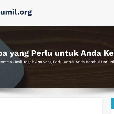
rumil.org
Apa yang Perlu untuk Anda Ket
Home
»
Hasil Togel: Apa yang Perlu untuk Anda Ketahui Hari In