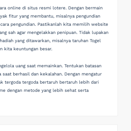
ra online di situs resmi lotere. Dengan bermain
nyak fitur yang membantu, misalnya pengundian
cara pengundian. Pastikanlah kita memilih website
yang sah agar mengelakkan penipuan. Tidak lupakan
hadiah yang ditawarkan, misalnya taruhan Togel
 kita keuntungan besar.
engelola uang saat memainkan. Tentukan batasan
na saat berhasil dan kekalahan. Dengan mengatur
 tergoda tergoda bertaruh bertaruh lebih dari
e dengan metode yang lebih sehat serta