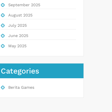
September 2025
August 2025
July 2025
June 2025
May 2025
Categories
Berita Games