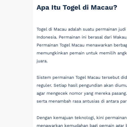
Apa Itu Togel di Macau?
Togel di Macau adalah suatu permainan judi
Indonesia. Permainan ini berasal dari Makau
Permainan Togel Macau menawarkan berbagai 
memungkinkan pemain untuk memilih angka-
juara.
Sistem permainan Togel Macau tersebut did
reguler. Setiap hasil pengundian akan di
agar mengecek nomor yang mereka pasang. 
serta menambah rasa antusias di antara pa
Dengan kemajuan teknologi, kini permainan 
menawarkan kemudahan bagi pemain agar berp