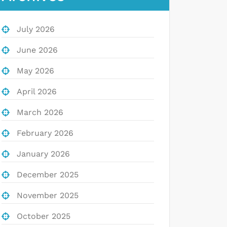
July 2026
June 2026
May 2026
April 2026
March 2026
February 2026
January 2026
December 2025
November 2025
October 2025