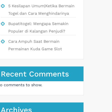
5 Kesilapan Umum|Ketika Bermain
Togel dan Cara Menghindarinya
Bupatitogel: Mengapa Semakin
Populer di Kalangan Penjudi?
Cara Ampuh Saat Bermain
Permainan Kuda Game Slot
Recent Comments
o comments to show.
Archives