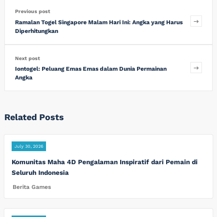
Previous post
Ramalan Togel Singapore Malam Hari Ini: Angka yang Harus
Diperhitungkan
Next post
Iontogel: Peluang Emas Emas dalam Dunia Permainan
Angka
Related Posts
July 30, 2026
Komunitas Maha 4D Pengalaman Inspiratif dari Pemain di
Seluruh Indonesia
Berita Games