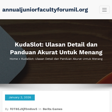
Skip
annualjuniorfacultyforumil.org
to
content
KudaSlot: Ulasan Detail dan
Panduan Akurat Untuk Menang
Home
»
KudaSlot: Ulasan Detail dan Panduan Akurat Untuk Menang
January 2, 2026
By
fOT8EJXjf0m8ov5
In
Berita Games