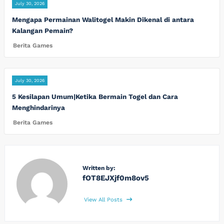
July 30, 2026
Mengapa Permainan Walitogel Makin Dikenal di antara
Kalangan Pemain?
Berita Games
July 30, 2026
5 Kesilapan Umum|Ketika Bermain Togel dan Cara
Menghindarinya
Berita Games
Written by:
fOT8EJXjf0m8ov5
View All Posts