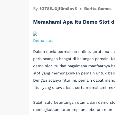
By
fOT8EJXjf0m8ov5
In
Berita Games
Memahami Apa Itu Demo Slot d
Demo slot
Dalam dunia permainan online, terutama slot
perbincangan hangat di kalangan pemain. 
demo slot itu dan bagaimana manfaatnya ba
slot yang memungkinkan pemain untuk ber
Dengan adanya fitur ini, pemain dapat menc
fitur yang ditawarkan, serta memahami mek
Salah satu keuntungan utama dari demo slo
meningkatkan keterampilan sebelum memut