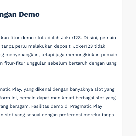
engan Demo
kan fitur demo slot adalah Joker123. Di sini, pemain
 tanpa perlu melakukan deposit. Joker123 tidak
ng menyenangkan, tetapi juga memungkinkan pemain
fitur-fitur unggulan sebelum bertaruh dengan uang
matic Play, yang dikenal dengan banyaknya slot yang
orm ini, pemain dapat menikmati berbagai slot yang
ang beragam. Fasilitas demo di Pragmatic Play
slot yang sesuai dengan preferensi mereka tanpa