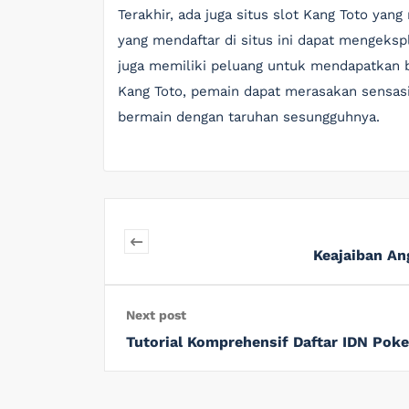
Terakhir, ada juga situs slot Kang Toto ya
yang mendaftar di situs ini dapat mengeksp
juga memiliki peluang untuk mendapatkan
Kang Toto, pemain dapat merasakan sensas
bermain dengan taruhan sesungguhnya.
Keajaiban An
Next post
Tutorial Komprehensif Daftar IDN Pok