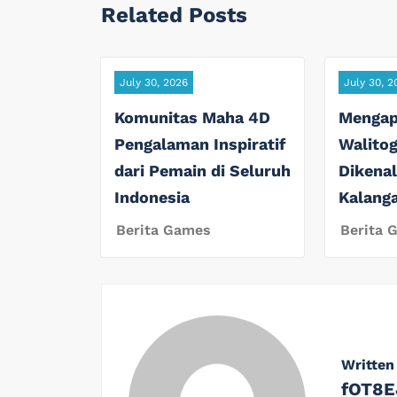
Related Posts
July 30, 2026
July 30, 2
Komunitas Maha 4D
Mengap
Pengalaman Inspiratif
Walito
dari Pemain di Seluruh
Dikenal
Indonesia
Kalang
Berita Games
Berita 
Written
fOT8E