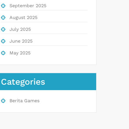
September 2025
August 2025
July 2025
June 2025
May 2025
Categories
Berita Games