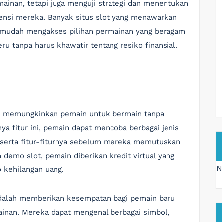
mainan, tetapi juga menguji strategi dan menentukan
rensi mereka. Banyak situs slot yang menawarkan
 mudah mengakses pilihan permainan yang beragam
u tanpa harus khawatir tentang resiko finansial.
ng memungkinkan pemain untuk bermain tanpa
 fitur ini, pemain dapat mencoba berbagai jenis
erta fitur-fiturnya sebelum mereka memutuskan
demo slot, pemain diberikan kredit virtual yang
N
o kehilangan uang.
adalah memberikan kesempatan bagi pemain baru
ainan. Mereka dapat mengenal berbagai simbol,