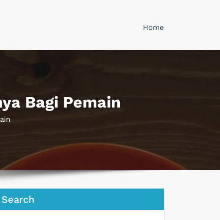
Home
ya Bagi Pemain
ain
Search