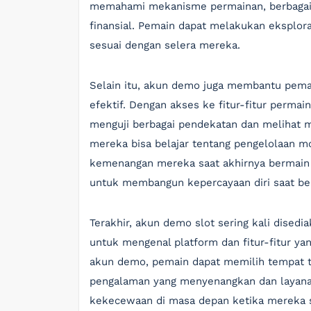
memahami mekanisme permainan, berbagai fi
finansial. Pemain dapat melakukan eksplo
sesuai dengan selera mereka.
Selain itu, akun demo juga membantu pem
efektif. Dengan akses ke fitur-fitur permai
menguji berbagai pendekatan dan melihat m
mereka bisa belajar tentang pengelolaan 
kemenangan mereka saat akhirnya bermain d
untuk membangun kepercayaan diri saat ber
Terakhir, akun demo slot sering kali dised
untuk mengenal platform dan fitur-fitur y
akun demo, pemain dapat memilih tempat 
pengalaman yang menyenangkan dan layanan
kekecewaan di masa depan ketika mereka s