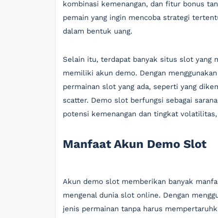
kombinasi kemenangan, dan fitur bonus tanpa
pemain yang ingin mencoba strategi terten
dalam bentuk uang.
Selain itu, terdapat banyak situs slot yan
memiliki akun demo. Dengan menggunakan 
permainan slot yang ada, seperti yang dik
scatter. Demo slot berfungsi sebagai sara
potensi kemenangan dan tingkat volatilita
Manfaat Akun Demo Slot
Akun demo slot memberikan banyak manfaat
mengenal dunia slot online. Dengan meng
jenis permainan tanpa harus mempertaruh