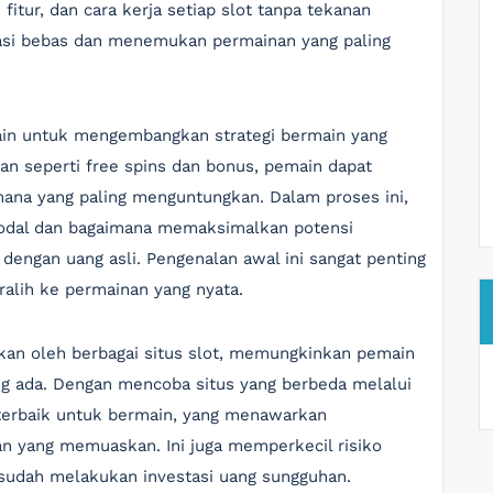
tur, dan cara kerja setiap slot tanpa tekanan
rasi bebas dan menemukan permainan yang paling
ain untuk mengembangkan strategi bermain yang
nan seperti free spins dan bonus, pemain dapat
ana yang paling menguntungkan. Dalam proses ini,
modal dan bagaimana memaksimalkan potensi
engan uang asli. Pengenalan awal ini sangat penting
alih ke permainan yang nyata.
iakan oleh berbagai situs slot, memungkinkan pemain
ang ada. Dengan mencoba situs yang berbeda melalui
terbaik untuk bermain, yang menawarkan
 yang memuaskan. Ini juga memperkecil risiko
udah melakukan investasi uang sungguhan.