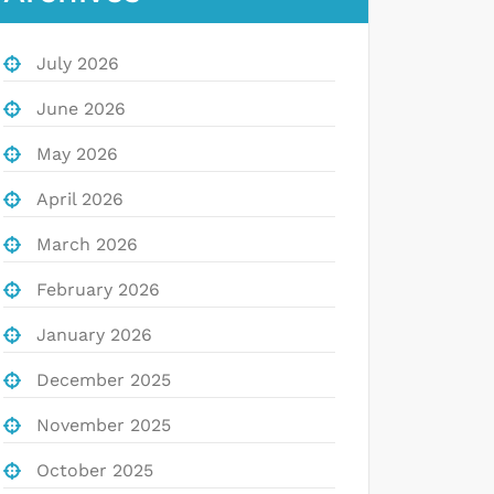
July 2026
June 2026
May 2026
April 2026
March 2026
February 2026
January 2026
December 2025
November 2025
October 2025