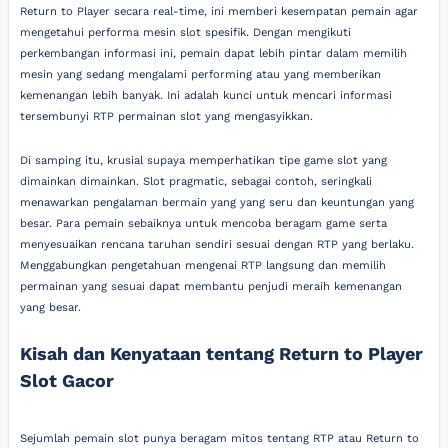
Return to Player secara real-time, ini memberi kesempatan pemain agar
mengetahui performa mesin slot spesifik. Dengan mengikuti
perkembangan informasi ini, pemain dapat lebih pintar dalam memilih
mesin yang sedang mengalami performing atau yang memberikan
kemenangan lebih banyak. Ini adalah kunci untuk mencari informasi
tersembunyi RTP permainan slot yang mengasyikkan.
Di samping itu, krusial supaya memperhatikan tipe game slot yang
dimainkan dimainkan. Slot pragmatic, sebagai contoh, seringkali
menawarkan pengalaman bermain yang yang seru dan keuntungan yang
besar. Para pemain sebaiknya untuk mencoba beragam game serta
menyesuaikan rencana taruhan sendiri sesuai dengan RTP yang berlaku.
Menggabungkan pengetahuan mengenai RTP langsung dan memilih
permainan yang sesuai dapat membantu penjudi meraih kemenangan
yang besar.
Kisah dan Kenyataan tentang Return to Player
Slot Gacor
Sejumlah pemain slot punya beragam mitos tentang RTP atau Return to