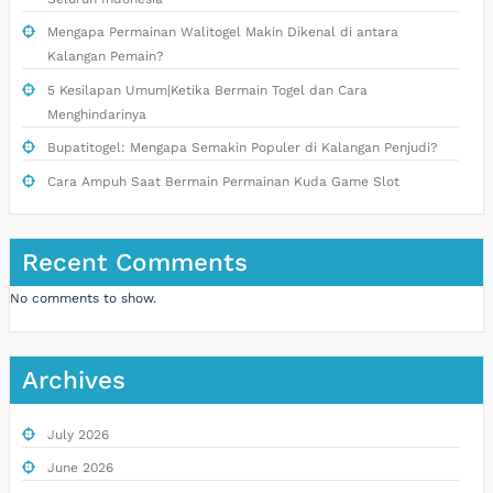
Mengapa Permainan Walitogel Makin Dikenal di antara
Kalangan Pemain?
5 Kesilapan Umum|Ketika Bermain Togel dan Cara
Menghindarinya
Bupatitogel: Mengapa Semakin Populer di Kalangan Penjudi?
Cara Ampuh Saat Bermain Permainan Kuda Game Slot
Recent Comments
No comments to show.
Archives
July 2026
June 2026