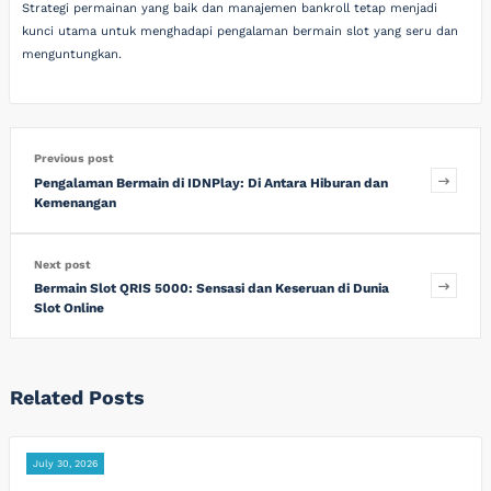
Strategi permainan yang baik dan manajemen bankroll tetap menjadi
kunci utama untuk menghadapi pengalaman bermain slot yang seru dan
menguntungkan.
Previous post
Pengalaman Bermain di IDNPlay: Di Antara Hiburan dan
Kemenangan
Next post
Bermain Slot QRIS 5000: Sensasi dan Keseruan di Dunia
Slot Online
Related Posts
July 30, 2026