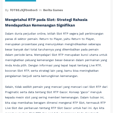
By
fOT8EJXjf0m8ov5
In
Berita Games
Mengetahui RTP pada Slot: Strategi Rahasia
Mendapatkan Kemenangan Signifikan
Dalam dunia perjudian online, istilah Slot RTP segera jadi perbincangan
panas di sektor pemain. Return to Player, yaitu Return to Player,
merupakan prosentase yang menunjukkan mengindikasikan seberapa
besar banyak dari total taruhannya yang dikembalikan pada pemain
dalam periode lama. Mempelajari Slot RTP merupakan kunci utama untuk
meningkatkan peluang kemenangan besar-besaran dalam permainan yang
Anda Anda pilih. Dengan informasi yang tepat tepat tentang Live RTP,
bocoran Slot RTP, serta strategi lain yang, kamu bisa meningkatkan
pengalaman berjudi serta kemungkinan kemenangan.
Selain, tidak sedikit pemain yang mencari yang mencari-cari Slot RTP dari
Pragmatic serta data tentang Slot RTP Gacor. Konsep ‘gacor’ merujuk
kepada mesin slot yang sering memberi kemenangan. Dalam tulisan ini,
kita siap membahas beragam dimensi mengenai RTP Slot, termasuk RTP
Live Slot dan perbaruan tentang RTP Slot Gacor untuk hari ini. Ayo kita