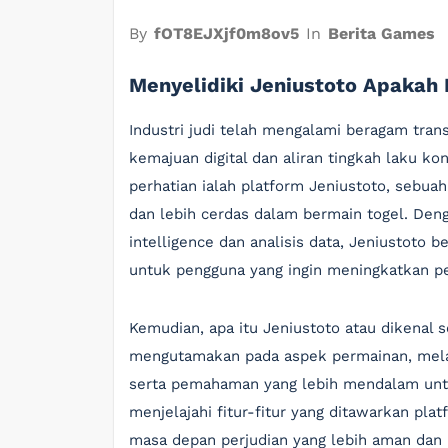
By
fOT8EJXjf0m8ov5
In
Berita Games
Menyelidiki Jeniustoto Apakah 
Industri judi telah mengalami beragam tra
kemajuan digital dan aliran tingkah laku ko
perhatian ialah platform Jeniustoto, sebu
dan lebih cerdas dalam bermain togel. Den
intelligence dan analisis data, Jeniustoto 
untuk pengguna yang ingin meningkatkan pe
Kemudian, apa itu Jeniustoto atau dikenal s
mengutamakan pada aspek permainan, mel
serta pemahaman yang lebih mendalam untuk
menjelajahi fitur-fitur yang ditawarkan pla
masa depan perjudian yang lebih aman dan 