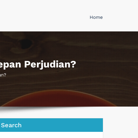
Home
epan Perjudian?
an?
Search