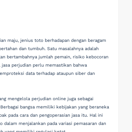
kian maju, jenius toto berhadapan dengan beragam
 bertahan dan tumbuh. Satu masalahnya adalah
gan bertambahnya jumlah pemain, risiko kebocoran
a jasa perjudian perlu memastikan bahwa
mproteksi data terhadap ataupun siber dan
ang mengelola perjudian online juga sebagai
 Berbagai bangsa memiliki kebijakan yang beraneka
ak pada cara dan pengoperasian jasa itu. Hal ini
oto dalam menjalankan pada variasi pemasaran dan
 yang memiliki regulasi ketat.