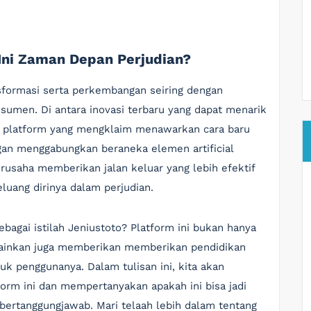
Ini Zaman Depan Perjudian?
nsformasi serta perkembangan seiring dengan
nsumen. Di antara inovasi terbaru yang dapat menarik
ah platform yang mengklaim menawarkan cara baru
gan menggabungkan beraneka elemen artificial
berusaha memberikan jalan keluar yang lebih efektif
luang dirinya dalam perjudian.
ebagai istilah Jeniustoto? Platform ini bukan hanya
ainkan juga memberikan memberikan pendidikan
 penggunanya. Dalam tulisan ini, kita akan
tform ini dan mempertanyakan apakah ini bisa jadi
bertanggungjawab. Mari telaah lebih dalam tentang