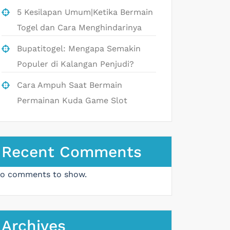
5 Kesilapan Umum|Ketika Bermain
Togel dan Cara Menghindarinya
Bupatitogel: Mengapa Semakin
Populer di Kalangan Penjudi?
Cara Ampuh Saat Bermain
Permainan Kuda Game Slot
Recent Comments
o comments to show.
Archives