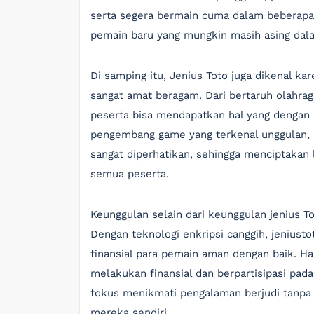
serta segera bermain cuma dalam beberapa
pemain baru yang mungkin masih asing dala
Di samping itu, Jenius Toto juga dikenal k
sangat amat beragam. Dari bertaruh olahrag
peserta bisa mendapatkan hal yang dengan 
pengembang game yang terkenal unggulan, k
sangat diperhatikan, sehingga menciptakan
semua peserta.
Keunggulan selain dari keunggulan jenius 
Dengan teknologi enkripsi canggih, jeniust
finansial para pemain aman dengan baik. H
melakukan finansial dan berpartisipasi pad
fokus menikmati pengalaman berjudi tanpa 
mereka sendiri.