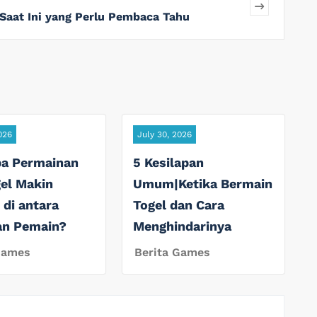
 Saat Ini yang Perlu Pembaca Tahu
026
July 30, 2026
a Permainan
5 Kesilapan
gel Makin
Umum|Ketika Bermain
 di antara
Togel dan Cara
an Pemain?
Menghindarinya
Games
Berita Games