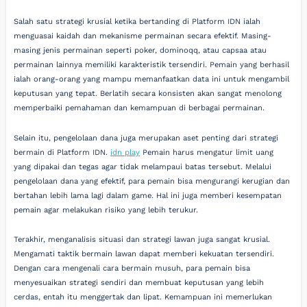
Salah satu strategi krusial ketika bertanding di Platform IDN ialah
menguasai kaidah dan mekanisme permainan secara efektif. Masing-
masing jenis permainan seperti poker, dominoqq, atau capsaa atau
permainan lainnya memiliki karakteristik tersendiri. Pemain yang berhasil
ialah orang-orang yang mampu memanfaatkan data ini untuk mengambil
keputusan yang tepat. Berlatih secara konsisten akan sangat menolong
memperbaiki pemahaman dan kemampuan di berbagai permainan.
Selain itu, pengelolaan dana juga merupakan aset penting dari strategi
bermain di Platform IDN.
idn play
Pemain harus mengatur limit uang
yang dipakai dan tegas agar tidak melampaui batas tersebut. Melalui
pengelolaan dana yang efektif, para pemain bisa mengurangi kerugian dan
bertahan lebih lama lagi dalam game. Hal ini juga memberi kesempatan
pemain agar melakukan risiko yang lebih terukur.
Terakhir, menganalisis situasi dan strategi lawan juga sangat krusial.
Mengamati taktik bermain lawan dapat memberi kekuatan tersendiri.
Dengan cara mengenali cara bermain musuh, para pemain bisa
menyesuaikan strategi sendiri dan membuat keputusan yang lebih
cerdas, entah itu menggertak dan lipat. Kemampuan ini memerlukan