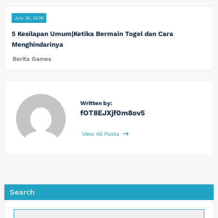
July 30, 2026
5 Kesilapan Umum|Ketika Bermain Togel dan Cara
Menghindarinya
Berita Games
Written by:
fOT8EJXjf0m8ov5
View All Posts
Search