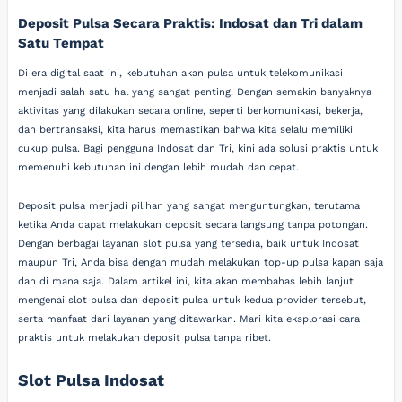
Deposit Pulsa Secara Praktis: Indosat dan Tri dalam
Satu Tempat
Di era digital saat ini, kebutuhan akan pulsa untuk telekomunikasi
menjadi salah satu hal yang sangat penting. Dengan semakin banyaknya
aktivitas yang dilakukan secara online, seperti berkomunikasi, bekerja,
dan bertransaksi, kita harus memastikan bahwa kita selalu memiliki
cukup pulsa. Bagi pengguna Indosat dan Tri, kini ada solusi praktis untuk
memenuhi kebutuhan ini dengan lebih mudah dan cepat.
Deposit pulsa menjadi pilihan yang sangat menguntungkan, terutama
ketika Anda dapat melakukan deposit secara langsung tanpa potongan.
Dengan berbagai layanan slot pulsa yang tersedia, baik untuk Indosat
maupun Tri, Anda bisa dengan mudah melakukan top-up pulsa kapan saja
dan di mana saja. Dalam artikel ini, kita akan membahas lebih lanjut
mengenai slot pulsa dan deposit pulsa untuk kedua provider tersebut,
serta manfaat dari layanan yang ditawarkan. Mari kita eksplorasi cara
praktis untuk melakukan deposit pulsa tanpa ribet.
Slot Pulsa Indosat