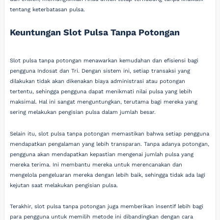
tentang keterbatasan pulsa.
Keuntungan Slot Pulsa Tanpa Potongan
Slot pulsa tanpa potongan menawarkan kemudahan dan efisiensi bagi
pengguna Indosat dan Tri. Dengan sistem ini, setiap transaksi yang
dilakukan tidak akan dikenakan biaya administrasi atau potongan
tertentu, sehingga pengguna dapat menikmati nilai pulsa yang lebih
maksimal. Hal ini sangat menguntungkan, terutama bagi mereka yang
sering melakukan pengisian pulsa dalam jumlah besar.
Selain itu, slot pulsa tanpa potongan memastikan bahwa setiap pengguna
mendapatkan pengalaman yang lebih transparan. Tanpa adanya potongan,
pengguna akan mendapatkan kepastian mengenai jumlah pulsa yang
mereka terima. Ini membantu mereka untuk merencanakan dan
mengelola pengeluaran mereka dengan lebih baik, sehingga tidak ada lagi
kejutan saat melakukan pengisian pulsa.
Terakhir, slot pulsa tanpa potongan juga memberikan insentif lebih bagi
para pengguna untuk memilih metode ini dibandingkan dengan cara