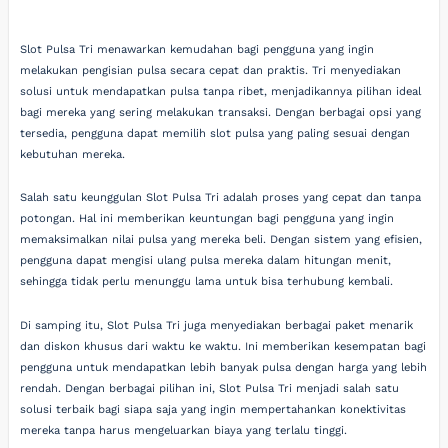
Slot Pulsa Tri menawarkan kemudahan bagi pengguna yang ingin
melakukan pengisian pulsa secara cepat dan praktis. Tri menyediakan
solusi untuk mendapatkan pulsa tanpa ribet, menjadikannya pilihan ideal
bagi mereka yang sering melakukan transaksi. Dengan berbagai opsi yang
tersedia, pengguna dapat memilih slot pulsa yang paling sesuai dengan
kebutuhan mereka.
Salah satu keunggulan Slot Pulsa Tri adalah proses yang cepat dan tanpa
potongan. Hal ini memberikan keuntungan bagi pengguna yang ingin
memaksimalkan nilai pulsa yang mereka beli. Dengan sistem yang efisien,
pengguna dapat mengisi ulang pulsa mereka dalam hitungan menit,
sehingga tidak perlu menunggu lama untuk bisa terhubung kembali.
Di samping itu, Slot Pulsa Tri juga menyediakan berbagai paket menarik
dan diskon khusus dari waktu ke waktu. Ini memberikan kesempatan bagi
pengguna untuk mendapatkan lebih banyak pulsa dengan harga yang lebih
rendah. Dengan berbagai pilihan ini, Slot Pulsa Tri menjadi salah satu
solusi terbaik bagi siapa saja yang ingin mempertahankan konektivitas
mereka tanpa harus mengeluarkan biaya yang terlalu tinggi.