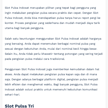
Slot Pulsa Indosat merupakan pilihan yang tepat bagi pengguna yang
ingin melakukan pengisian pulsa secara praktis dan cepat. Dengan Slot
Pulsa Indosat, Anda bisa mendapatkan pulsa tanpa harus repot pergi ke
konter. Proses pengisian yang sederhana dan mudah menjadi daya tarik
utama bagi banyak pengguna.
Salah satu keuntungan menggunakan Slot Pulsa Indosat adalah harganya
yang bersaing. Anda dapat menemukan berbagai nominal pulsa yang
sesuai dengan kebutuhan Anda, mulai dari nominal kecil hingga besar.
Selain itu, Anda tidak perlu khawatir tentang potongan yang sering terjadi
pada pengisian pulsa melalui cara tradisional.
Penggunaan Slot Pulsa Indosat juga memberikan kemudahan dalam hal
akses. Anda dapat melakukan pengisian pulsa kapan saja dan di mana
saja. Dengan adanya berbagai platform digital, pengisian pulsa menjadi
lebih efisien dan menghemat waktu. Bagi banyak pengguna, Slot Pulsa
Indosat adalah solusi praktis untuk memenuhi kebutuhan komunikasi
sehari-hari.
Slot Pulsa Tri