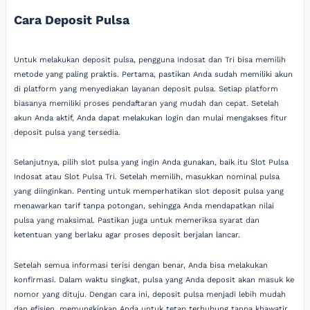
Cara Deposit Pulsa
Untuk melakukan deposit pulsa, pengguna Indosat dan Tri bisa memilih
metode yang paling praktis. Pertama, pastikan Anda sudah memiliki akun
di platform yang menyediakan layanan deposit pulsa. Setiap platform
biasanya memiliki proses pendaftaran yang mudah dan cepat. Setelah
akun Anda aktif, Anda dapat melakukan login dan mulai mengakses fitur
deposit pulsa yang tersedia.
Selanjutnya, pilih slot pulsa yang ingin Anda gunakan, baik itu Slot Pulsa
Indosat atau Slot Pulsa Tri. Setelah memilih, masukkan nominal pulsa
yang diinginkan. Penting untuk memperhatikan slot deposit pulsa yang
menawarkan tarif tanpa potongan, sehingga Anda mendapatkan nilai
pulsa yang maksimal. Pastikan juga untuk memeriksa syarat dan
ketentuan yang berlaku agar proses deposit berjalan lancar.
Setelah semua informasi terisi dengan benar, Anda bisa melakukan
konfirmasi. Dalam waktu singkat, pulsa yang Anda deposit akan masuk ke
nomor yang dituju. Dengan cara ini, deposit pulsa menjadi lebih mudah
dan efisien, memungkinkan Anda untuk tetap terhubung tanpa khawatir