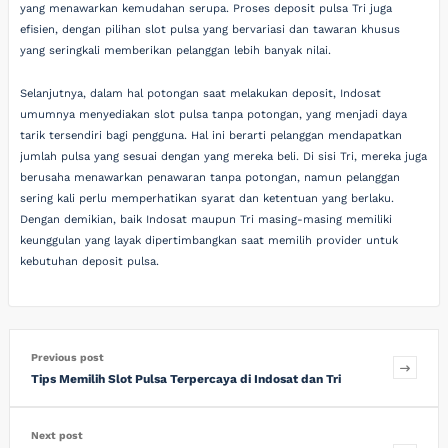
yang menawarkan kemudahan serupa. Proses deposit pulsa Tri juga
efisien, dengan pilihan slot pulsa yang bervariasi dan tawaran khusus
yang seringkali memberikan pelanggan lebih banyak nilai.
Selanjutnya, dalam hal potongan saat melakukan deposit, Indosat
umumnya menyediakan slot pulsa tanpa potongan, yang menjadi daya
tarik tersendiri bagi pengguna. Hal ini berarti pelanggan mendapatkan
jumlah pulsa yang sesuai dengan yang mereka beli. Di sisi Tri, mereka juga
berusaha menawarkan penawaran tanpa potongan, namun pelanggan
sering kali perlu memperhatikan syarat dan ketentuan yang berlaku.
Dengan demikian, baik Indosat maupun Tri masing-masing memiliki
keunggulan yang layak dipertimbangkan saat memilih provider untuk
kebutuhan deposit pulsa.
Previous post
Tips Memilih Slot Pulsa Terpercaya di Indosat dan Tri
Next post