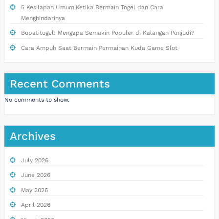
5 Kesilapan Umum|Ketika Bermain Togel dan Cara
Menghindarinya
Bupatitogel: Mengapa Semakin Populer di Kalangan Penjudi?
Cara Ampuh Saat Bermain Permainan Kuda Game Slot
Recent Comments
No comments to show.
Archives
July 2026
June 2026
May 2026
April 2026