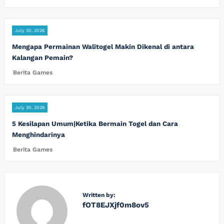
July 30, 2026
Mengapa Permainan Walitogel Makin Dikenal di antara
Kalangan Pemain?
Berita Games
July 30, 2026
5 Kesilapan Umum|Ketika Bermain Togel dan Cara
Menghindarinya
Berita Games
Written by:
fOT8EJXjf0m8ov5