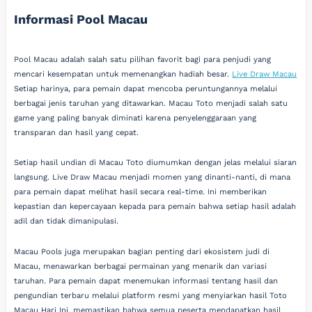
Informasi Pool Macau
Pool Macau adalah salah satu pilihan favorit bagi para penjudi yang
mencari kesempatan untuk memenangkan hadiah besar.
Live Draw Macau
Setiap harinya, para pemain dapat mencoba peruntungannya melalui
berbagai jenis taruhan yang ditawarkan. Macau Toto menjadi salah satu
game yang paling banyak diminati karena penyelenggaraan yang
transparan dan hasil yang cepat.
Setiap hasil undian di Macau Toto diumumkan dengan jelas melalui siaran
langsung. Live Draw Macau menjadi momen yang dinanti-nanti, di mana
para pemain dapat melihat hasil secara real-time. Ini memberikan
kepastian dan kepercayaan kepada para pemain bahwa setiap hasil adalah
adil dan tidak dimanipulasi.
Macau Pools juga merupakan bagian penting dari ekosistem judi di
Macau, menawarkan berbagai permainan yang menarik dan variasi
taruhan. Para pemain dapat menemukan informasi tentang hasil dan
pengundian terbaru melalui platform resmi yang menyiarkan hasil Toto
Macau Hari Ini, memastikan bahwa semua peserta mendapatkan hasil