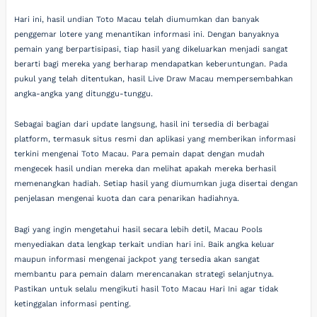
Hari ini, hasil undian Toto Macau telah diumumkan dan banyak
penggemar lotere yang menantikan informasi ini. Dengan banyaknya
pemain yang berpartisipasi, tiap hasil yang dikeluarkan menjadi sangat
berarti bagi mereka yang berharap mendapatkan keberuntungan. Pada
pukul yang telah ditentukan, hasil Live Draw Macau mempersembahkan
angka-angka yang ditunggu-tunggu.
Sebagai bagian dari update langsung, hasil ini tersedia di berbagai
platform, termasuk situs resmi dan aplikasi yang memberikan informasi
terkini mengenai Toto Macau. Para pemain dapat dengan mudah
mengecek hasil undian mereka dan melihat apakah mereka berhasil
memenangkan hadiah. Setiap hasil yang diumumkan juga disertai dengan
penjelasan mengenai kuota dan cara penarikan hadiahnya.
Bagi yang ingin mengetahui hasil secara lebih detil, Macau Pools
menyediakan data lengkap terkait undian hari ini. Baik angka keluar
maupun informasi mengenai jackpot yang tersedia akan sangat
membantu para pemain dalam merencanakan strategi selanjutnya.
Pastikan untuk selalu mengikuti hasil Toto Macau Hari Ini agar tidak
ketinggalan informasi penting.