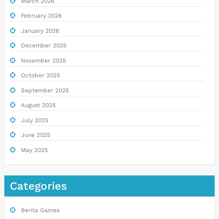
March 2026
February 2026
January 2026
December 2025
November 2025
October 2025
September 2025
August 2025
July 2025
June 2025
May 2025
Categories
Berita Games