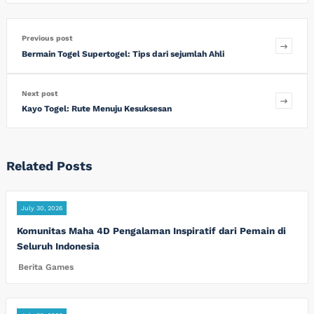
Previous post
Bermain Togel Supertogel: Tips dari sejumlah Ahli
Next post
Kayo Togel: Rute Menuju Kesuksesan
Related Posts
July 30, 2026
Komunitas Maha 4D Pengalaman Inspiratif dari Pemain di
Seluruh Indonesia
Berita Games