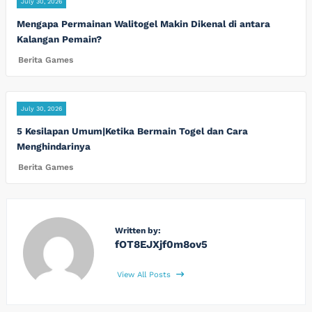
July 30, 2026
Mengapa Permainan Walitogel Makin Dikenal di antara
Kalangan Pemain?
Berita Games
July 30, 2026
5 Kesilapan Umum|Ketika Bermain Togel dan Cara
Menghindarinya
Berita Games
Written by:
fOT8EJXjf0m8ov5
View All Posts