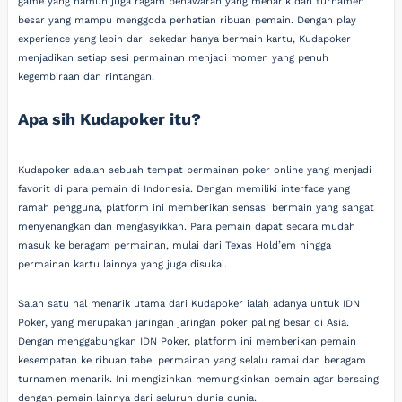
game yang namun juga ragam penawaran yang menarik dan turnamen
besar yang mampu menggoda perhatian ribuan pemain. Dengan play
experience yang lebih dari sekedar hanya bermain kartu, Kudapoker
menjadikan setiap sesi permainan menjadi momen yang penuh
kegembiraan dan rintangan.
Apa sih Kudapoker itu?
Kudapoker adalah sebuah tempat permainan poker online yang menjadi
favorit di para pemain di Indonesia. Dengan memiliki interface yang
ramah pengguna, platform ini memberikan sensasi bermain yang sangat
menyenangkan dan mengasyikkan. Para pemain dapat secara mudah
masuk ke beragam permainan, mulai dari Texas Hold’em hingga
permainan kartu lainnya yang juga disukai.
Salah satu hal menarik utama dari Kudapoker ialah adanya untuk IDN
Poker, yang merupakan jaringan jaringan poker paling besar di Asia.
Dengan menggabungkan IDN Poker, platform ini memberikan pemain
kesempatan ke ribuan tabel permainan yang selalu ramai dan beragam
turnamen menarik. Ini mengizinkan memungkinkan pemain agar bersaing
dengan pemain lainnya dari seluruh dunia dunia.