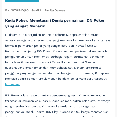
By
fOT8EJXjf0m8ov5
In
Berita Games
Kuda Poker: Menelusuri Dunia permainan IDN Poker
yang sangat Menarik
Di dalam dunia perjudian online, platform Kudapoker telah muncul
sebagai sebagai situs terkemuka yang menawarkan menawarkan cita rasa
bermain permainan poker yang sangat seru dan inovatif. Selaku|
Komponen dari jaring IDN Poker, Kudapoker menyediakan akses kepada
penggunanya untuk menikmati berbagai ragam permainan permainan
kartu favorit mereka, mulai dari Texas Hold’em sampai Omaha, di
suasana yang aman aman dan membahagiakan. Dengan antarmuka
pengguna yang sangat bersahabat dan beragam fitur menarik, Kudapoker
mengajak para pemain untuk masuk ke alam poker yang seru tersebut.
kudapoker
IDN Poker adalah satu di antara pengembang permainan poker online
terbesar di kawasan Asia, dan Kudapoker merupakan salah satu mitranya
yang memberikan berbagai macam kemudahan untuk segenap
penggunanya. Melalui portal IDN Play, Kudapoker tak hanya menawarkan