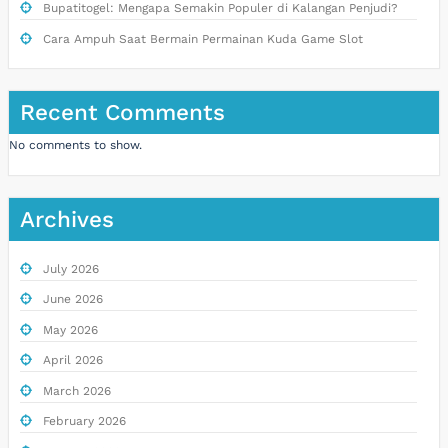
Bupatitogel: Mengapa Semakin Populer di Kalangan Penjudi?
Cara Ampuh Saat Bermain Permainan Kuda Game Slot
Recent Comments
No comments to show.
Archives
July 2026
June 2026
May 2026
April 2026
March 2026
February 2026