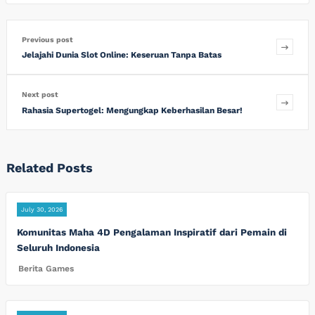
Previous post
Jelajahi Dunia Slot Online: Keseruan Tanpa Batas
Next post
Rahasia Supertogel: Mengungkap Keberhasilan Besar!
Related Posts
July 30, 2026
Komunitas Maha 4D Pengalaman Inspiratif dari Pemain di
Seluruh Indonesia
Berita Games