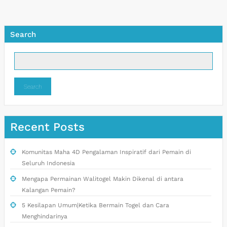
Search
Search
Recent Posts
Komunitas Maha 4D Pengalaman Inspiratif dari Pemain di
Seluruh Indonesia
Mengapa Permainan Walitogel Makin Dikenal di antara
Kalangan Pemain?
5 Kesilapan Umum|Ketika Bermain Togel dan Cara
Menghindarinya