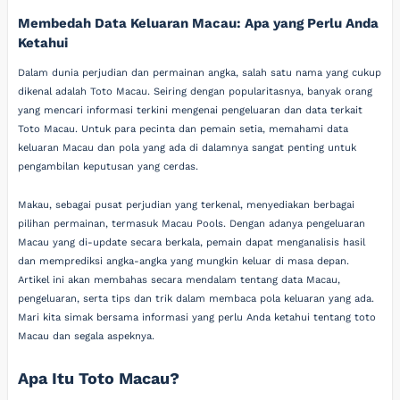
Membedah Data Keluaran Macau: Apa yang Perlu Anda
Ketahui
Dalam dunia perjudian dan permainan angka, salah satu nama yang cukup
dikenal adalah Toto Macau. Seiring dengan popularitasnya, banyak orang
yang mencari informasi terkini mengenai pengeluaran dan data terkait
Toto Macau. Untuk para pecinta dan pemain setia, memahami data
keluaran Macau dan pola yang ada di dalamnya sangat penting untuk
pengambilan keputusan yang cerdas.
Makau, sebagai pusat perjudian yang terkenal, menyediakan berbagai
pilihan permainan, termasuk Macau Pools. Dengan adanya pengeluaran
Macau yang di-update secara berkala, pemain dapat menganalisis hasil
dan memprediksi angka-angka yang mungkin keluar di masa depan.
Artikel ini akan membahas secara mendalam tentang data Macau,
pengeluaran, serta tips dan trik dalam membaca pola keluaran yang ada.
Mari kita simak bersama informasi yang perlu Anda ketahui tentang toto
Macau dan segala aspeknya.
Apa Itu Toto Macau?