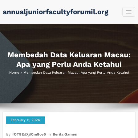
Skip
annualjuniorfacultyforumil.org
to
content
Membedah Data Keluaran Macau:
Apa yang Perlu Anda Ketahui
Home
»
Membedah Data Keluaran Macau: Apa yang Perlu Anda Ketahui
February 11, 2026
By
fOT8EJXjf0m8ov5
In
Berita Games