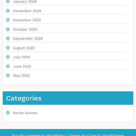
January 2026
December 2025
November 2025
October 2025
September 2025
August 2025
July 2025
June 2025
May 2025
Categories
Berita Games
Proudly powered by
WordPress
| Theme:
BusiCare
by
SpiceThemes