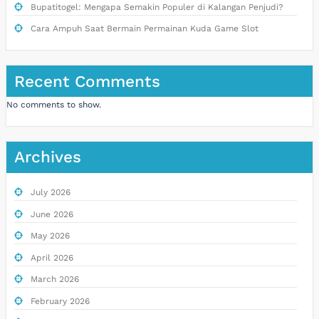
Bupatitogel: Mengapa Semakin Populer di Kalangan Penjudi?
Cara Ampuh Saat Bermain Permainan Kuda Game Slot
Recent Comments
No comments to show.
Archives
July 2026
June 2026
May 2026
April 2026
March 2026
February 2026