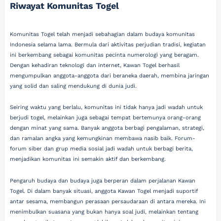
Riwayat Komunitas Togel
Komunitas Togel telah menjadi sebahagian dalam budaya komunitas
Indonesia selama lama. Bermula dari aktivitas perjudian tradisi, kegiatan
ini berkembang sebagai komunitas pecinta numerologi yang beragam.
Dengan kehadiran teknologi dan internet, Kawan Togel berhasil
mengumpulkan anggota-anggota dari beraneka daerah, membina jaringan
yang solid dan saling mendukung di dunia judi.
Seiring waktu yang berlalu, komunitas ini tidak hanya jadi wadah untuk
berjudi togel, melainkan juga sebagai tempat bertemunya orang-orang
dengan minat yang sama. Banyak anggota berbagi pengalaman, strategi,
dan ramalan angka yang kemungkinan membawa nasib baik. Forum-
forum siber dan grup media sosial jadi wadah untuk berbagi berita,
menjadikan komunitas ini semakin aktif dan berkembang.
Pengaruh budaya dan budaya juga berperan dalam perjalanan Kawan
Togel. Di dalam banyak situasi, anggota Kawan Togel menjadi suportif
antar sesama, membangun perasaan persaudaraan di antara mereka. Ini
menimbulkan suasana yang bukan hanya soal judi, melainkan tentang