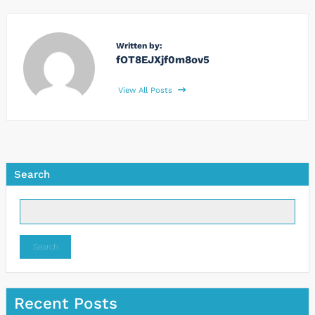
Written by:
fOT8EJXjf0m8ov5
View All Posts
Search
Search
Recent Posts