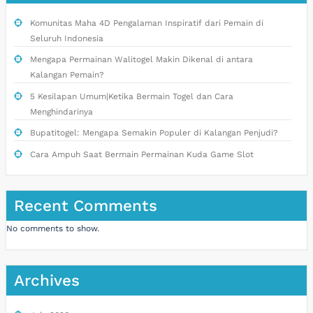
Komunitas Maha 4D Pengalaman Inspiratif dari Pemain di
Seluruh Indonesia
Mengapa Permainan Walitogel Makin Dikenal di antara
Kalangan Pemain?
5 Kesilapan Umum|Ketika Bermain Togel dan Cara
Menghindarinya
Bupatitogel: Mengapa Semakin Populer di Kalangan Penjudi?
Cara Ampuh Saat Bermain Permainan Kuda Game Slot
Recent Comments
No comments to show.
Archives