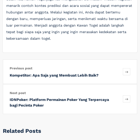
menarik contoh kontes prediksi dan acara sosial yang dapat mempererat
hubungan antar anggota. Melalui kegiatan ini, Anda dapat bertemu
dengan baru, memperluas jaringan, serta menikmati waktu bersama di
luar permainan. Menjadi anggota dengan Kawan Togel adalah langkah
tepat bagi siapa saja yang ingin yang ingin merasakan kedekatan serta
kebersamaan dalam togel.
Previous post
Kompetitor: Apa Saja yang Membuat Lebih Baik?
Next post
IDNPoker: Platform Permainan Poker Yang Terpercaya
bagi Pecinta Poker
Related Posts