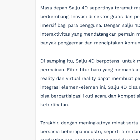
Masa depan Salju 4D sepertinya teramat me
berkembang. Inovasi di sektor grafis dan 
imersif bagi para pengguna. Dengan salju 4D,
interaktivitas yang mendatangkan pemain ma
banyak penggemar dan menciptakan komunita
Di samping itu, Salju 4D berpotensi untuk
permainan. Fitur-fitur baru yang memanfa
reality dan virtual reality dapat membuat 
integrasi elemen-elemen ini, Salju 4D bisa
bisa berpartisipasi ikuti acara dan kompet
keterlibatan.
Terakhir, dengan meningkatnya minat serta
bersama beberapa industri, seperti film da