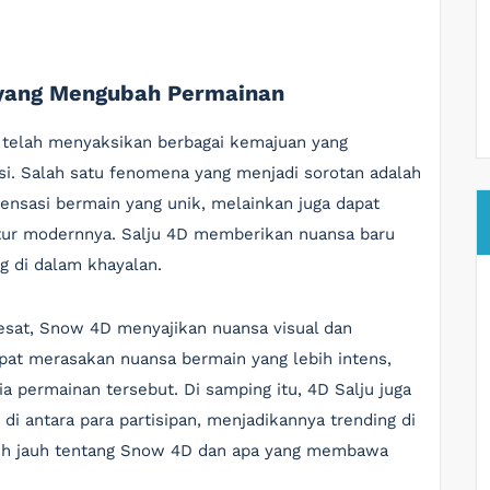
 yang Mengubah Permainan
 telah menyaksikan berbagai kemajuan yang
si. Salah satu fenomena yang menjadi sorotan adalah
ensasi bermain yang unik, melainkan juga dapat
itur modernnya. Salju 4D memberikan nuansa baru
g di dalam khayalan.
pesat, Snow 4D menyajikan nuansa visual dan
 dapat merasakan nuansa bermain yang lebih intens,
a permainan tersebut. Di samping itu, 4D Salju juga
di antara para partisipan, menjadikannya trending di
ebih jauh tentang Snow 4D dan apa yang membawa