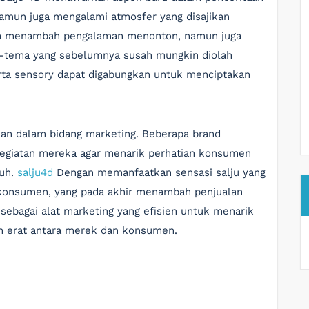
namun juga mengalami atmosfer yang disajikan
nya menambah pengalaman menonton, namun juga
a-tema yang sebelumnya susah mungkin diolah
rta sensory dapat digabungkan untuk menciptakan
lkan dalam bidang marketing. Beberapa brand
kegiatan mereka agar menarik perhatian konsumen
ruh.
salju4d
Dengan memanfaatkan sensasi salju yang
eh konsumen, yang pada akhir menambah penjualan
 sebagai alat marketing yang efisien untuk menarik
ih erat antara merek dan konsumen.