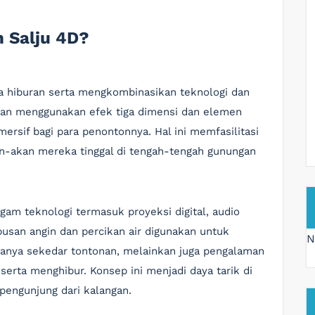
 Salju 4D?
ia hiburan serta mengkombinasikan teknologi dan
gan menggunakan efek tiga dimensi dan elemen
ersif bagi para penontonnya. Hal ini memfasilitasi
-akan mereka tinggal di tengah-tengah gunungan
am teknologi termasuk proyeksi digital, audio
usan angin dan percikan air digunakan untuk
N
hanya sekedar tontonan, melainkan juga pengalaman
erta menghibur. Konsep ini menjadi daya tarik di
pengunjung dari kalangan.