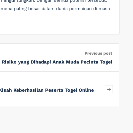
menguntungkan. Dengan semua potensi tersebut,
nomena paling besar dalam dunia permainan di masa
Previous post
 Risiko yang Dihadapi Anak Muda Pecinta Togel
Kisah Keberhasilan Peserta Togel Online