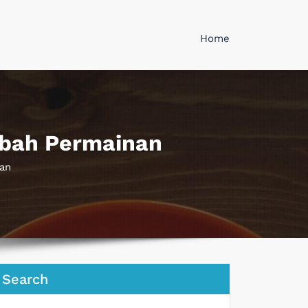
Home
ubah Permainan
an
Search