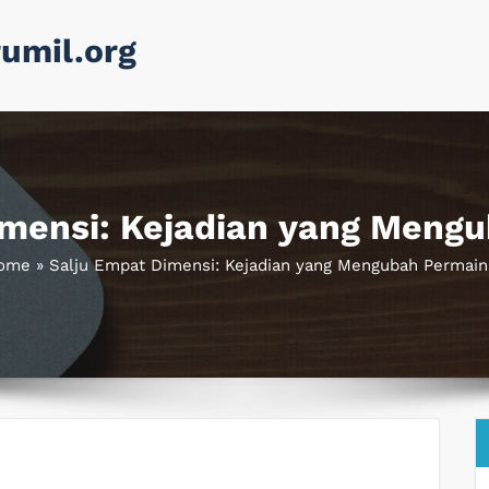
rumil.org
imensi: Kejadian yang Meng
ome
»
Salju Empat Dimensi: Kejadian yang Mengubah Permain