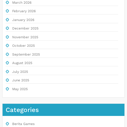
March 2026
February 2026
January 2026
December 2025
November 2025
October 2025
September 2025
August 2025
July 2025
June 2025
May 2025
Categories
Berita Games