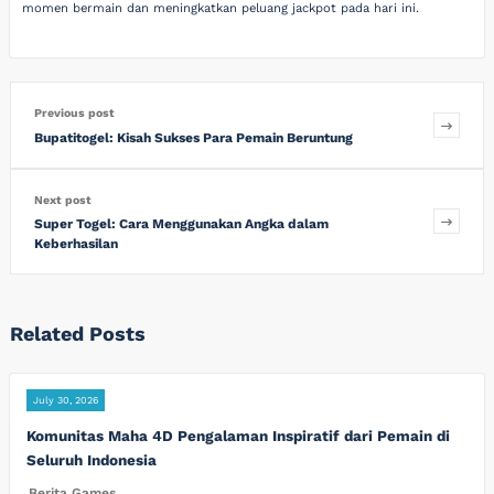
momen bermain dan meningkatkan peluang jackpot pada hari ini.
Previous post
Bupatitogel: Kisah Sukses Para Pemain Beruntung
Next post
Super Togel: Cara Menggunakan Angka dalam
Keberhasilan
Related Posts
July 30, 2026
Komunitas Maha 4D Pengalaman Inspiratif dari Pemain di
Seluruh Indonesia
Berita Games