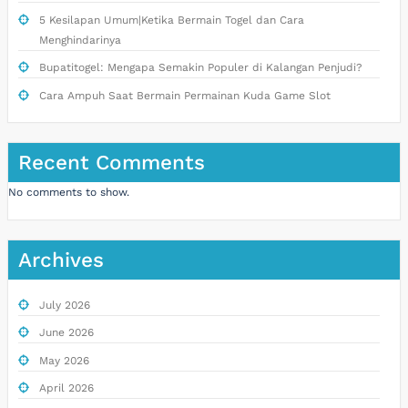
5 Kesilapan Umum|Ketika Bermain Togel dan Cara
Menghindarinya
Bupatitogel: Mengapa Semakin Populer di Kalangan Penjudi?
Cara Ampuh Saat Bermain Permainan Kuda Game Slot
Recent Comments
No comments to show.
Archives
July 2026
June 2026
May 2026
April 2026