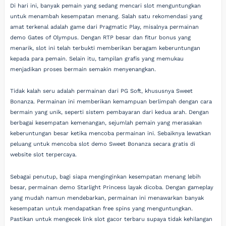
Di hari ini, banyak pemain yang sedang mencari slot menguntungkan
untuk menambah kesempatan menang. Salah satu rekomendasi yang
amat terkenal adalah game dari Pragmatic Play, misalnya permainan
demo Gates of Olympus. Dengan RTP besar dan fitur bonus yang
menarik, slot ini telah terbukti memberikan beragam keberuntungan
kepada para pemain. Selain itu, tampilan grafis yang memukau
menjadikan proses bermain semakin menyenangkan.
Tidak kalah seru adalah permainan dari PG Soft, khususnya Sweet
Bonanza. Permainan ini memberikan kemampuan berlimpah dengan cara
bermain yang unik, seperti sistem pembayaran dari kedua arah. Dengan
berbagai kesempatan kemenangan, sejumlah pemain yang merasakan
keberuntungan besar ketika mencoba permainan ini. Sebaiknya lewatkan
peluang untuk mencoba slot demo Sweet Bonanza secara gratis di
website slot terpercaya.
Sebagai penutup, bagi siapa menginginkan kesempatan menang lebih
besar, permainan demo Starlight Princess layak dicoba. Dengan gameplay
yang mudah namun mendebarkan, permainan ini menawarkan banyak
kesempatan untuk mendapatkan free spins yang menguntungkan.
Pastikan untuk mengecek link slot gacor terbaru supaya tidak kehilangan