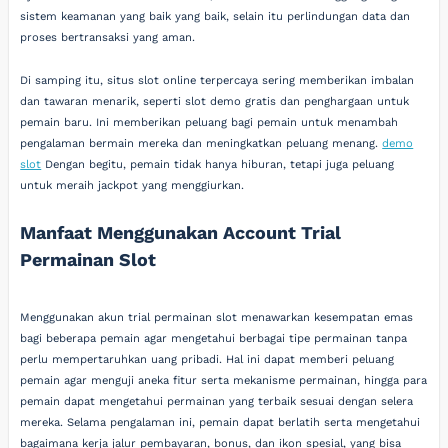
sistem keamanan yang baik yang baik, selain itu perlindungan data dan
proses bertransaksi yang aman.
Di samping itu, situs slot online terpercaya sering memberikan imbalan
dan tawaran menarik, seperti slot demo gratis dan penghargaan untuk
pemain baru. Ini memberikan peluang bagi pemain untuk menambah
pengalaman bermain mereka dan meningkatkan peluang menang.
demo
slot
Dengan begitu, pemain tidak hanya hiburan, tetapi juga peluang
untuk meraih jackpot yang menggiurkan.
Manfaat Menggunakan Account Trial
Permainan Slot
Menggunakan akun trial permainan slot menawarkan kesempatan emas
bagi beberapa pemain agar mengetahui berbagai tipe permainan tanpa
perlu mempertaruhkan uang pribadi. Hal ini dapat memberi peluang
pemain agar menguji aneka fitur serta mekanisme permainan, hingga para
pemain dapat mengetahui permainan yang terbaik sesuai dengan selera
mereka. Selama pengalaman ini, pemain dapat berlatih serta mengetahui
bagaimana kerja jalur pembayaran, bonus, dan ikon spesial, yang bisa