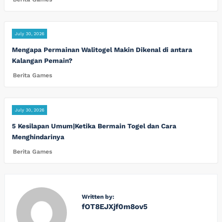
July 30, 2026
Mengapa Permainan Walitogel Makin Dikenal di antara
Kalangan Pemain?
Berita Games
July 30, 2026
5 Kesilapan Umum|Ketika Bermain Togel dan Cara
Menghindarinya
Berita Games
Written by:
fOT8EJXjf0m8ov5