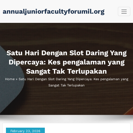
Skip
annualjuniorfacultyforumil.org
to
content
Satu Hari Dengan Slot Daring Yang
Dipercaya: Kes pengalaman yang
Sangat Tak Terlupakan
Home
»
Satu Hari Dengan Slot Daring Yang Dipercaya: Kes pengalaman yang
Sangat Tak Terlupakan
February 23, 2026