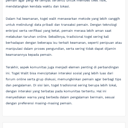
pemain agar pergi ke tempat tertentu untuk membeli tiket fisik,
mendatangkan kendala waktu dan lokasi.
Dalam hal keamanan, togel walit menawarkan metode yang lebih canggih
untuk melindungi data pribadi dan transaksi pemain. Dengan teknologi
enkripsi serta verifikasi yang ketat, pemain merasa lebih aman saat
melakukan taruhan online. Sebaliknya, tradisional togel sering kali
berhadapan dengan beberapa isu terkait keamanan, seperti penipuan atau
manipulasi dalam proses pengundian, serta sering tidak dapat dijamin
keamanannya kepada pemain.
Terakhir, aspek komunitas juga menjadi elemen penting di perbandingan
ini. Togel Walit bisa menciptakan interaksi sosial yang lebih luas dari
forum online serta grup diskusi, memungkinkan pemain agar berbagi tips
dan pengalaman. Di sisi lain, togel tradisional sering berupa lebih lokal,
dengan interaksi yang terbatas pada komunitas tertentu. Hal ini
menyediakan warna yang berbeda dalam pengalaman bermain, sesuai
dengan preferensi masing-masing pemain.