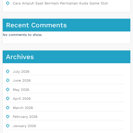
Cara Ampuh Saat Bermain Permainan Kuda Game Slot
Recent Comments
No comments to show.
Archives
July 2026
June 2026
May 2026
April 2026
March 2026
February 2026
January 2026