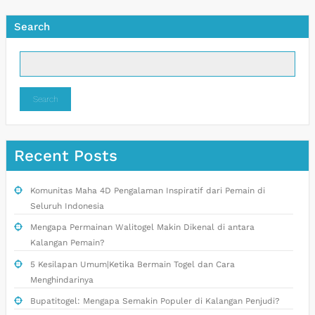
Search
Search
Recent Posts
Komunitas Maha 4D Pengalaman Inspiratif dari Pemain di
Seluruh Indonesia
Mengapa Permainan Walitogel Makin Dikenal di antara
Kalangan Pemain?
5 Kesilapan Umum|Ketika Bermain Togel dan Cara
Menghindarinya
Bupatitogel: Mengapa Semakin Populer di Kalangan Penjudi?