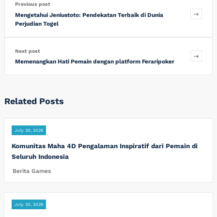
Previous post
Mengetahui Jeniustoto: Pendekatan Terbaik di Dunia
Perjudian Togel
Next post
Memenangkan Hati Pemain dengan platform Feraripoker
Related Posts
July 30, 2026
Komunitas Maha 4D Pengalaman Inspiratif dari Pemain di
Seluruh Indonesia
Berita Games
July 30, 2026