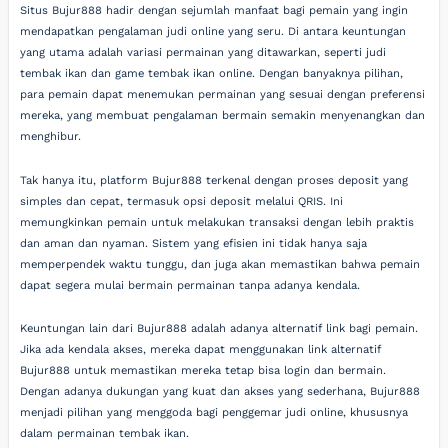
Situs Bujur888 hadir dengan sejumlah manfaat bagi pemain yang ingin
mendapatkan pengalaman judi online yang seru. Di antara keuntungan
yang utama adalah variasi permainan yang ditawarkan, seperti judi
tembak ikan dan game tembak ikan online. Dengan banyaknya pilihan,
para pemain dapat menemukan permainan yang sesuai dengan preferensi
mereka, yang membuat pengalaman bermain semakin menyenangkan dan
menghibur.
Tak hanya itu, platform Bujur888 terkenal dengan proses deposit yang
simples dan cepat, termasuk opsi deposit melalui QRIS. Ini
memungkinkan pemain untuk melakukan transaksi dengan lebih praktis
dan aman dan nyaman. Sistem yang efisien ini tidak hanya saja
memperpendek waktu tunggu, dan juga akan memastikan bahwa pemain
dapat segera mulai bermain permainan tanpa adanya kendala.
Keuntungan lain dari Bujur888 adalah adanya alternatif link bagi pemain.
Jika ada kendala akses, mereka dapat menggunakan link alternatif
Bujur888 untuk memastikan mereka tetap bisa login dan bermain.
Dengan adanya dukungan yang kuat dan akses yang sederhana, Bujur888
menjadi pilihan yang menggoda bagi penggemar judi online, khususnya
dalam permainan tembak ikan.