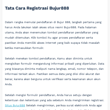
Tata Cara Registrasi Bujur888
Dalam rangka memulai pendaftaran di Bujur 888, langkah pertama yang
harus Anda lakukan ialah akses situs resmi Bujur888. Pada halaman
utama, Anda akan menemukan tombol pendaftaran pendaftaran yang
mudah ditemukan. Klik tombol itu agar proses pendaftaran serta
pastikan Anda memiliki akses internet yang baik supaya tidak masalah
ketika memasukkan formulir.
Setelah menekan tombol pendaftaran, Kamu akan diminta untuk
mengisikan formulir mengandung informasi pribadi yang diperlukan. Data
yang biasanya diminta meliputi nama lengkap, email, nomor telepon, dan
informasi terkait akun. Pastikan semua data yang diisi diisi akurat dan
benar, karena akan berguna untuk verifikasi serta keamanan akun akun
Anda.
Setelah mengisi formulir pendaftaran, Anda harus setuju dengan
ketentuan dan ketentuan yang ada sebelum Anda mengirimkan registrasi.
Situs Bujur888
Setelah mengirimkan, periksa surat elektronik Anda agar