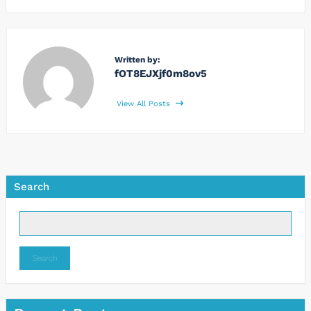
Written by:
fOT8EJXjf0m8ov5
View All Posts
Search
Search