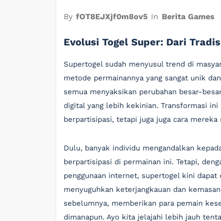
By
fOT8EJXjf0m8ov5
In
Berita Games
Evolusi Togel Super: Dari Tradis
Supertogel sudah menyusul trend di masyar
metode permainannya yang sangat unik dan 
semua menyaksikan perubahan besar-besaran
digital yang lebih kekinian. Transformasi 
berpartisipasi, tetapi juga juga cara mereka
Dulu, banyak individu mengandalkan kepada 
berpartisipasi di permainan ini. Tetapi, d
penggunaan internet, supertogel kini dapat 
menyuguhkan keterjangkauan dan kemasan 
sebelumnya, memberikan para pemain kesemp
dimanapun. Ayo kita jelajahi lebih jauh ten