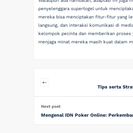
Walaupun ada hambatan, adaptasi ini juga 
penyelenggara supertogel untuk menciptaka
mereka bisa menciptakan fitur-fitur yang le
langsung, dan interaksi komunikasi di medi
kelompok pecinta dan memberikan proses 
menjaga minat mereka masih kuat dalam mas
Tips serta Str
Next post
Mengenal IDN Poker Online: Perkemban