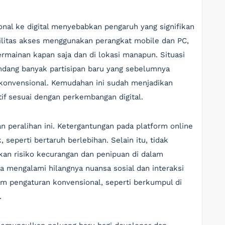
onal ke digital menyebabkan pengaruh yang signifikan
bilitas akses menggunakan perangkat mobile dan PC,
permainan kapan saja dan di lokasi manapun. Situasi
ndang banyak partisipan baru yang sebelumnya
 konvensional. Kemudahan ini sudah menjadikan
if sesuai dengan perkembangan digital.
 peralihan ini. Ketergantungan pada platform online
seperti bertaruh berlebihan. Selain itu, tidak
kan risiko kecurangan dan penipuan di dalam
ma mengalami hilangnya nuansa sosial dan interaksi
am pengaturan konvensional, seperti berkumpul di
.