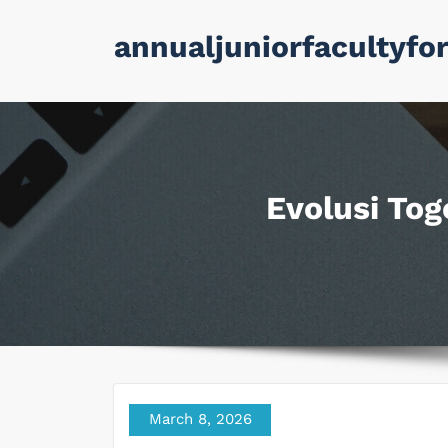
Skip
annualjuniorfacultyfo
to
content
Evolusi Tog
March 8, 2026