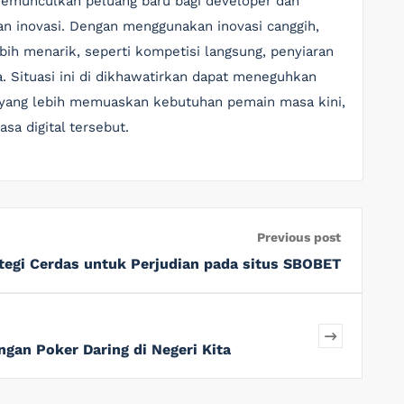
memunculkan peluang baru bagi developer dan
n inovasi. Dengan menggunakan inovasi canggih,
bih menarik, seperti kompetisi langsung, penyiaran
a. Situasi ini di dikhawatirkan dapat meneguhkan
yang lebih memuaskan kebutuhan pemain masa kini,
a digital tersebut.
Previous post
ategi Cerdas untuk Perjudian pada situs SBOBET
gan Poker Daring di Negeri Kita