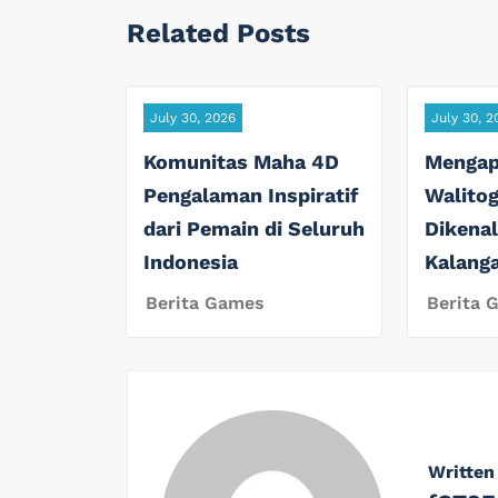
Related Posts
July 30, 2026
July 30, 2
Komunitas Maha 4D
Mengap
Pengalaman Inspiratif
Walito
dari Pemain di Seluruh
Dikenal
Indonesia
Kalang
Berita Games
Berita 
Written