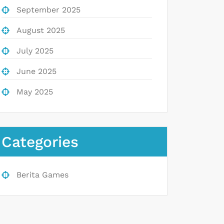
September 2025
August 2025
July 2025
June 2025
May 2025
Categories
Berita Games