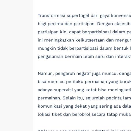
Transformasi supertogel dari gaya konvensi
bagi pecinta dan partisipan. Dengan aksesi
partisipan kini dapat berpartisipasi dalam 
ini meningkatkan keikutsertaan dan mengu
mungkin tidak berpartisipasi dalam bentuk
pengalaman bermain lebih seru dan interakt
Namun, pengaruh negatif juga muncul dengan
bisa memicu perilaku permainan yang buruk, 
adanya supervisi yang ketat bisa meningkat
permainan. Selain itu, sejumlah pecinta la
komunikasi yang dekat yang sering ada dal
lokasi tiket dan berobrol secara tatap muka