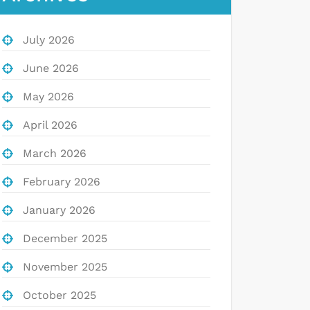
July 2026
June 2026
May 2026
April 2026
March 2026
February 2026
January 2026
December 2025
November 2025
October 2025