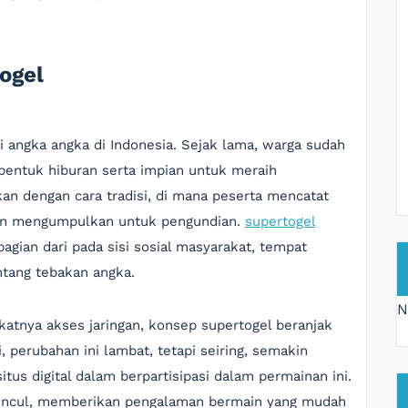
ogel
si angka angka di Indonesia. Sejak lama, warga sudah
 bentuk hiburan serta impian untuk meraih
an dengan cara tradisi, di mana peserta mencatat
dan mengumpulkan untuk pengundian.
supertogel
agian dari pada sisi sosial masyarakat, tempat
ntang tebakan angka.
N
tnya akses jaringan, konsep supertogel beranjak
, perubahan ini lambat, tetapi seiring, semakin
itus digital dalam berpartisipasi dalam permainan ini.
 muncul, memberikan pengalaman bermain yang mudah