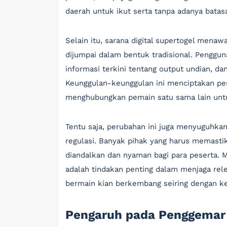
daerah untuk ikut serta tanpa adanya batasa
Selain itu, sarana digital supertogel menaw
dijumpai dalam bentuk tradisional. Penggu
informasi terkini tentang output undian, d
Keunggulan-keunggulan ini menciptakan pe
menghubungkan pemain satu sama lain untu
Tentu saja, perubahan ini juga menyuguhk
regulasi. Banyak pihak yang harus memastik
diandalkan dan nyaman bagi para peserta. M
adalah tindakan penting dalam menjaga rele
bermain kian berkembang seiring dengan ke
Pengaruh pada Penggemar 