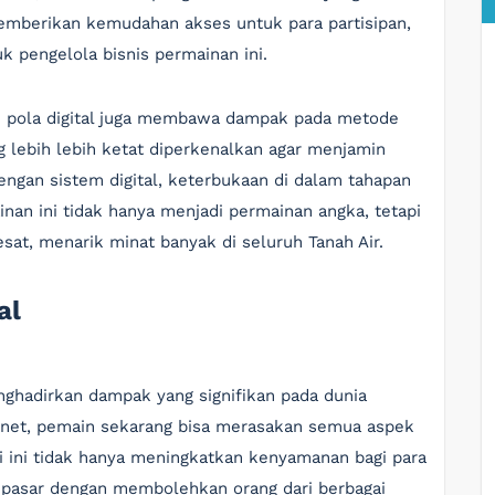
memberikan kemudahan akses untuk para partisipan,
 pengelola bisnis permainan ini.
h pola digital juga membawa dampak pada metode
ng lebih lebih ketat diperkenalkan agar menjamin
ngan sistem digital, keterbukaan di dalam tahapan
inan ini tidak hanya menjadi permainan angka, tetapi
at, menarik minat banyak di seluruh Tanah Air.
al
ghadirkan dampak yang signifikan pada dunia
ernet, pemain sekarang bisa merasakan semua aspek
i ini tidak hanya meningkatkan kenyamanan bagi para
 pasar dengan membolehkan orang dari berbagai