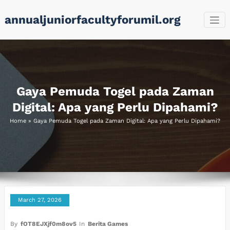
Skip
annualjuniorfacultyforumil.org
to
content
Gaya Pemuda Togel pada Zaman
Digital: Apa yang Perlu Dipahami?
Home
»
Gaya Pemuda Togel pada Zaman Digital: Apa yang Perlu Dipahami?
March 27, 2026
By
fOT8EJXjf0m8ov5
In
Berita Games