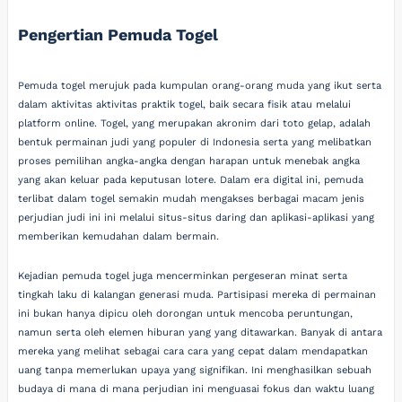
Pengertian Pemuda Togel
Pemuda togel merujuk pada kumpulan orang-orang muda yang ikut serta
dalam aktivitas aktivitas praktik togel, baik secara fisik atau melalui
platform online. Togel, yang merupakan akronim dari toto gelap, adalah
bentuk permainan judi yang populer di Indonesia serta yang melibatkan
proses pemilihan angka-angka dengan harapan untuk menebak angka
yang akan keluar pada keputusan lotere. Dalam era digital ini, pemuda
terlibat dalam togel semakin mudah mengakses berbagai macam jenis
perjudian judi ini ini melalui situs-situs daring dan aplikasi-aplikasi yang
memberikan kemudahan dalam bermain.
Kejadian pemuda togel juga mencerminkan pergeseran minat serta
tingkah laku di kalangan generasi muda. Partisipasi mereka di permainan
ini bukan hanya dipicu oleh dorongan untuk mencoba peruntungan,
namun serta oleh elemen hiburan yang yang ditawarkan. Banyak di antara
mereka yang melihat sebagai cara cara yang cepat dalam mendapatkan
uang tanpa memerlukan upaya yang signifikan. Ini menghasilkan sebuah
budaya di mana di mana perjudian ini menguasai fokus dan waktu luang