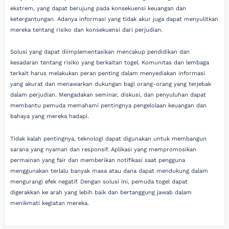
ekstrem, yang dapat berujung pada konsekuensi keuangan dan
ketergantungan. Adanya informasi yang tidak akur juga dapat menyulitkan
mereka tentang risiko dan konsekuensi dari perjudian.
Solusi yang dapat diimplementasikan mencakup pendidikan dan
kesadaran tentang risiko yang berkaitan togel. Komunitas dan lembaga
terkait harus melakukan peran penting dalam menyediakan informasi
yang akurat dan menawarkan dukungan bagi orang-orang yang terjebak
dalam perjudian. Mengadakan seminar, diskusi, dan penyuluhan dapat
membantu pemuda memahami pentingnya pengelolaan keuangan dan
bahaya yang mereka hadapi.
Tidak kalah pentingnya, teknologi dapat digunakan untuk membangun
sarana yang nyaman dan responsif. Aplikasi yang mempromosikan
permainan yang fair dan memberikan notifikasi saat pengguna
menggunakan terlalu banyak masa atau dana dapat mendukung dalam
mengurangi efek negatif. Dengan solusi ini, pemuda togel dapat
digerakkan ke arah yang lebih baik dan bertanggung jawab dalam
menikmati kegiatan mereka.