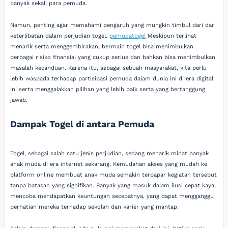
banyak sekali para pemuda.
Namun, penting agar memahami pengaruh yang mungkin timbul dari dari
keterlibatan dalam perjudian togel.
pemudatogel
Meskipun terlihat
menarik serta menggembirakan, bermain togel bisa menimbulkan
berbagai risiko finansial yang cukup serius dan bahkan bisa menimbulkan
masalah kecanduan. Karena itu, sebagai sebuah masyarakat, kita perlu
lebih waspada terhadap partisipasi pemuda dalam dunia ini di era digital
ini serta menggalakkan pilihan yang lebih baik serta yang bertanggung
jawab.
Dampak Togel di antara Pemuda
Togel, sebagai salah satu jenis perjudian, sedang menarik minat banyak
anak muda di era internet sekarang. Kemudahan akses yang mudah ke
platform online membuat anak muda semakin terpapar kegiatan tersebut
tanpa batasan yang signifikan. Banyak yang masuk dalam ilusi cepat kaya,
mencoba mendapatkan keuntungan secepatnya, yang dapat mengganggu
perhatian mereka terhadap sekolah dan karier yang mantap.