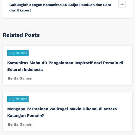
Gabunglah dengan Komunitas 4D Salju: Panduan dan Cara
dari Ekspert
Related Posts
July 30, 2026
Komunitas Maha 4D Pengalaman Inspiratif dari Pemain di
Seluruh Indonesia
Berita Games
July 30, 2026
Mengapa Permainan Walitogel Makin Dikenal di antara
Kalangan Pemain?
Berita Games