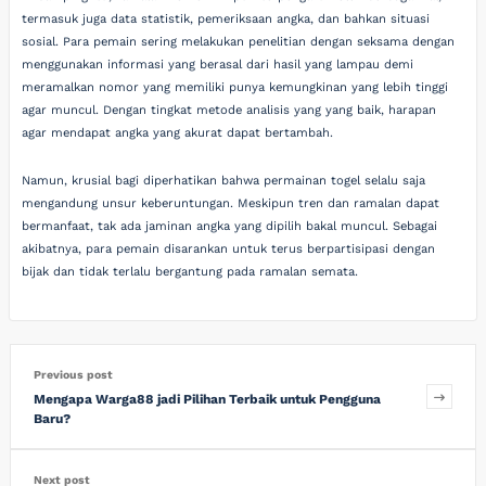
termasuk juga data statistik, pemeriksaan angka, dan bahkan situasi
sosial. Para pemain sering melakukan penelitian dengan seksama dengan
menggunakan informasi yang berasal dari hasil yang lampau demi
meramalkan nomor yang memiliki punya kemungkinan yang lebih tinggi
agar muncul. Dengan tingkat metode analisis yang yang baik, harapan
agar mendapat angka yang akurat dapat bertambah.
Namun, krusial bagi diperhatikan bahwa permainan togel selalu saja
mengandung unsur keberuntungan. Meskipun tren dan ramalan dapat
bermanfaat, tak ada jaminan angka yang dipilih bakal muncul. Sebagai
akibatnya, para pemain disarankan untuk terus berpartisipasi dengan
bijak dan tidak terlalu bergantung pada ramalan semata.
Previous post
Mengapa Warga88 jadi Pilihan Terbaik untuk Pengguna
Baru?
Next post