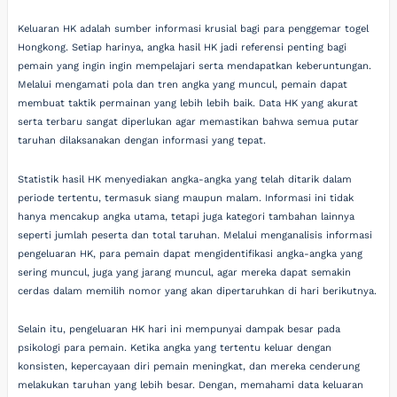
Keluaran HK adalah sumber informasi krusial bagi para penggemar togel
Hongkong. Setiap harinya, angka hasil HK jadi referensi penting bagi
pemain yang ingin ingin mempelajari serta mendapatkan keberuntungan.
Melalui mengamati pola dan tren angka yang muncul, pemain dapat
membuat taktik permainan yang lebih lebih baik. Data HK yang akurat
serta terbaru sangat diperlukan agar memastikan bahwa semua putar
taruhan dilaksanakan dengan informasi yang tepat.
Statistik hasil HK menyediakan angka-angka yang telah ditarik dalam
periode tertentu, termasuk siang maupun malam. Informasi ini tidak
hanya mencakup angka utama, tetapi juga kategori tambahan lainnya
seperti jumlah peserta dan total taruhan. Melalui menganalisis informasi
pengeluaran HK, para pemain dapat mengidentifikasi angka-angka yang
sering muncul, juga yang jarang muncul, agar mereka dapat semakin
cerdas dalam memilih nomor yang akan dipertaruhkan di hari berikutnya.
Selain itu, pengeluaran HK hari ini mempunyai dampak besar pada
psikologi para pemain. Ketika angka yang tertentu keluar dengan
konsisten, kepercayaan diri pemain meningkat, dan mereka cenderung
melakukan taruhan yang lebih besar. Dengan, memahami data keluaran