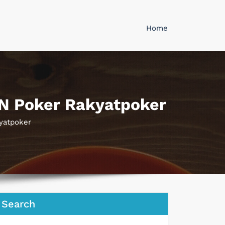
Home
DN Poker Rakyatpoker
yatpoker
Search