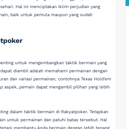
sehari. Hal ini menciptakan iklim perjudian yang
ain, baik untuk pemula maupun yang sudah
atpoker
penting untuk mengembangkan taktik bermain yang
g dapat diambil adalah memahami permainan dengan
turan dan variasi permainan, contohnya Texas Hold’em
 aspek, pemain dapat mengambil pilihan yang lebih
nting dalam taktik bermain di Rakyatpoker. Tetapkan
in untuk permainan dan patuhi batas tersebut. Hal
r, tetapi membantu Anda bermain dengan lebih tenang