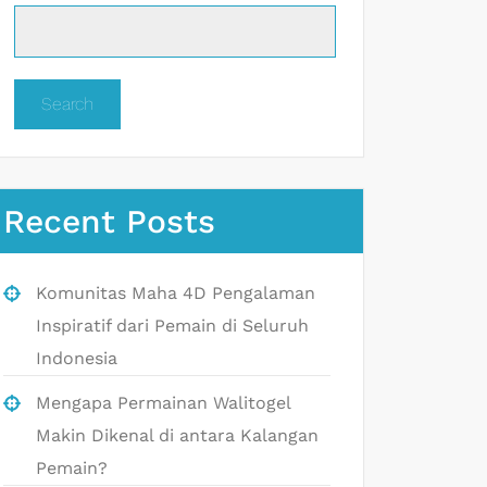
Search
Recent Posts
Komunitas Maha 4D Pengalaman
Inspiratif dari Pemain di Seluruh
Indonesia
Mengapa Permainan Walitogel
Makin Dikenal di antara Kalangan
Pemain?