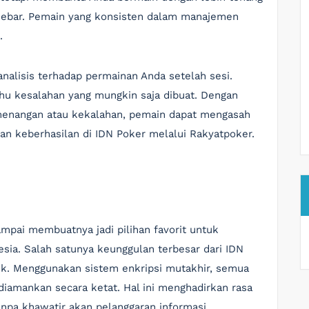
sebar. Pemain yang konsisten dalam manajemen
.
analisis terhadap permainan Anda setelah sesi.
ahu kesalahan yang mungkin saja dibuat. Dengan
kemenangan atau kekalahan, pemain dapat mengasah
n keberhasilan di IDN Poker melalui Rakyatpoker.
mpai membuatnya jadi pilihan favorit untuk
sia. Salah satunya keunggulan terbesar dari IDN
ik. Menggunakan sistem enkripsi mutakhir, semua
diamankan secara ketat. Hal ini menghadirkan rasa
pa khawatir akan pelanggaran informasi.