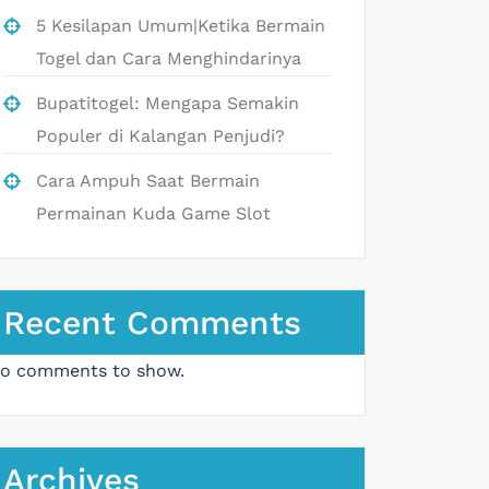
5 Kesilapan Umum|Ketika Bermain
Togel dan Cara Menghindarinya
Bupatitogel: Mengapa Semakin
Populer di Kalangan Penjudi?
Cara Ampuh Saat Bermain
Permainan Kuda Game Slot
Recent Comments
o comments to show.
Archives