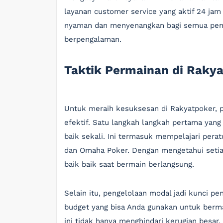
layanan customer service yang aktif 24 jam 
nyaman dan menyenangkan bagi semua pem
berpengalaman.
Taktik Permainan di Raky
Untuk meraih kesuksesan di Rakyatpoker, 
efektif. Satu langkah langkah pertama yan
baik sekali. Ini termasuk mempelajari pera
dan Omaha Poker. Dengan mengetahui setiap
baik baik saat bermain berlangsung.
Selain itu, pengelolaan modal jadi kunci pe
budget yang bisa Anda gunakan untuk berma
ini tidak hanya menghindari kerugian besa