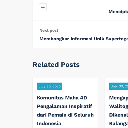
Mencipta
Next post
Membongkar Informasi Unik Supertoge
Related Posts
July 30, 2026
July 30, 2
Komunitas Maha 4D
Mengap
Pengalaman Inspiratif
Walito
dari Pemain di Seluruh
Dikenal
Indonesia
Kalang