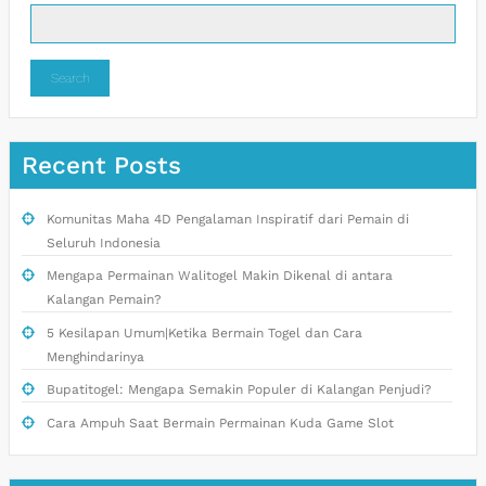
Search
Recent Posts
Komunitas Maha 4D Pengalaman Inspiratif dari Pemain di
Seluruh Indonesia
Mengapa Permainan Walitogel Makin Dikenal di antara
Kalangan Pemain?
5 Kesilapan Umum|Ketika Bermain Togel dan Cara
Menghindarinya
Bupatitogel: Mengapa Semakin Populer di Kalangan Penjudi?
Cara Ampuh Saat Bermain Permainan Kuda Game Slot