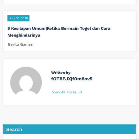
July 30, 2026
5 Kesilapan Umum|Ketika Bermain Togel dan Cara
Menghindarinya
Berita Games
Written by:
fOT8EJXjf0m8ov5
View All Posts
Search