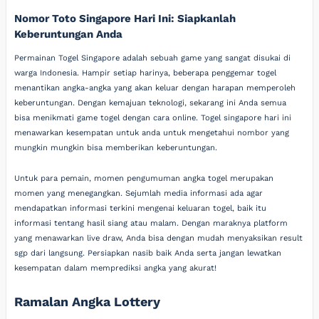
Nomor Toto Singapore Hari Ini: Siapkanlah
Keberuntungan Anda
Permainan Togel Singapore adalah sebuah game yang sangat disukai di
warga Indonesia. Hampir setiap harinya, beberapa penggemar togel
menantikan angka-angka yang akan keluar dengan harapan memperoleh
keberuntungan. Dengan kemajuan teknologi, sekarang ini Anda semua
bisa menikmati game togel dengan cara online. Togel singapore hari ini
menawarkan kesempatan untuk anda untuk mengetahui nombor yang
mungkin mungkin bisa memberikan keberuntungan.
Untuk para pemain, momen pengumuman angka togel merupakan
momen yang menegangkan. Sejumlah media informasi ada agar
mendapatkan informasi terkini mengenai keluaran togel, baik itu
informasi tentang hasil siang atau malam. Dengan maraknya platform
yang menawarkan live draw, Anda bisa dengan mudah menyaksikan result
sgp dari langsung. Persiapkan nasib baik Anda serta jangan lewatkan
kesempatan dalam memprediksi angka yang akurat!
Ramalan Angka Lottery