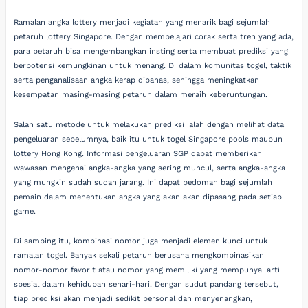
Ramalan angka lottery menjadi kegiatan yang menarik bagi sejumlah
petaruh lottery Singapore. Dengan mempelajari corak serta tren yang ada,
para petaruh bisa mengembangkan insting serta membuat prediksi yang
berpotensi kemungkinan untuk menang. Di dalam komunitas togel, taktik
serta penganalisaan angka kerap dibahas, sehingga meningkatkan
kesempatan masing-masing petaruh dalam meraih keberuntungan.
Salah satu metode untuk melakukan prediksi ialah dengan melihat data
pengeluaran sebelumnya, baik itu untuk togel Singapore pools maupun
lottery Hong Kong. Informasi pengeluaran SGP dapat memberikan
wawasan mengenai angka-angka yang sering muncul, serta angka-angka
yang mungkin sudah sudah jarang. Ini dapat pedoman bagi sejumlah
pemain dalam menentukan angka yang akan akan dipasang pada setiap
game.
Di samping itu, kombinasi nomor juga menjadi elemen kunci untuk
ramalan togel. Banyak sekali petaruh berusaha mengkombinasikan
nomor-nomor favorit atau nomor yang memiliki yang mempunyai arti
spesial dalam kehidupan sehari-hari. Dengan sudut pandang tersebut,
tiap prediksi akan menjadi sedikit personal dan menyenangkan,