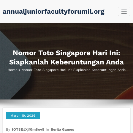
Skip
annualjuniorfacultyforumil.org
to
content
Nomor Toto Singapore Hari Ini:
Siapkanlah Keberuntungan Anda
Home
»
Nomor Toto Singapore Hari Ini: Siapkanlah Keberuntungan Anda
March 19, 2026
By
fOT8EJXjf0m8ov5
In
Berita Games