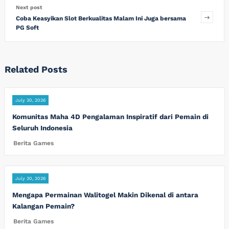
Next post
Coba Keasyikan Slot Berkualitas Malam Ini Juga bersama
PG Soft
Related Posts
July 30, 2026
Komunitas Maha 4D Pengalaman Inspiratif dari Pemain di
Seluruh Indonesia
Berita Games
July 30, 2026
Mengapa Permainan Walitogel Makin Dikenal di antara
Kalangan Pemain?
Berita Games