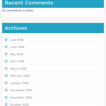
Recent Comments
No comments to show.
Archives
July 2026
June 2026
May 2026
April 2026
March 2026
February 2026
January 2026
December 2025
November 2025
October 2025