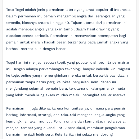
Toto Togel adalah jenis permainan lotere yang amat populer di Indonesia.
Dalam permainan ini, pemain mengambil angka dari serangkaian yang
tersedia, biasanya antara 1 hingga 49. Tujuan utama dari permainan ini
adalah menebak angka yang akan tampil dalam hasil drawing yang
diadakan secara periodik. Permainan ini menawarkan kesempatan bagi
pemain untuk meraih hadiah besar, tergantung pada jumlah angka yang
berhasil mereka pilih dengan benar.
Togel hari ini menjadi sebuah topik yang populer oleh pecinta permainan
ini. Dengan adanya perkembangan teknologi, banyak individu kini migrasi
ke togel online yang memungkinkan mereka untuk berpartisipasi dalam
permainan tanpa harus pergi ke lokasi penjualan. Kemudahan ini
mengundang sejumlah pemain baru, terutama di kalangan anak muda
yang lebih mendukung akses mudah melalui perangkat seluler mereka.
Permainan ini juga dikenal karena komunitasnya, di mana para pemain
berbagi informasi, strategi, dan teka-teki mengenai angka-angka yang
kemungkinan akan muncul. Forum online dan komunitas media sosial
menjadi tempat yang dikenal untuk berdiskusi, membuat pengalaman
bermain menjadi lebih seru. Ketertarikan ini selalu mendorong