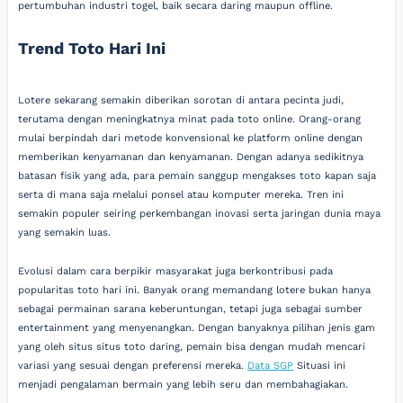
pertumbuhan industri togel, baik secara daring maupun offline.
Trend Toto Hari Ini
Lotere sekarang semakin diberikan sorotan di antara pecinta judi,
terutama dengan meningkatnya minat pada toto online. Orang-orang
mulai berpindah dari metode konvensional ke platform online dengan
memberikan kenyamanan dan kenyamanan. Dengan adanya sedikitnya
batasan fisik yang ada, para pemain sanggup mengakses toto kapan saja
serta di mana saja melalui ponsel atau komputer mereka. Tren ini
semakin populer seiring perkembangan inovasi serta jaringan dunia maya
yang semakin luas.
Evolusi dalam cara berpikir masyarakat juga berkontribusi pada
popularitas toto hari ini. Banyak orang memandang lotere bukan hanya
sebagai permainan sarana keberuntungan, tetapi juga sebagai sumber
entertainment yang menyenangkan. Dengan banyaknya pilihan jenis gam
yang oleh situs situs toto daring, pemain bisa dengan mudah mencari
variasi yang sesuai dengan preferensi mereka.
Data SGP
Situasi ini
menjadi pengalaman bermain yang lebih seru dan membahagiakan.