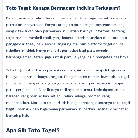
Toto Togel: Kenapa Bermacam Individu Terkagum?
Dalam beberapa tahun terakhir, permainan toto togel semakin menarik
perhatian masyarakat. Banyak orang tertarik dengan beragam peluang
yang ditawarkan oleh permainan ini. Setiap harinya, informasi tentang
togel hari ini menjadi topik yang hangat diperbincangkan di antara para
penggemar togel, baik secara langsung maupun platform togel online.
Kejadian ini tidak hanya menarik perhatian bagi para pemain
berpengalaman, tetapi juga untuk pemula yang ingin mengetes nasibnya.
Toto togel bukan hanya permainan biasa; ini sudah menjadi bagian dari
budaya hiburan di banyak negara. Dengan akses mudah lewat situs togel
online, lebih banyak orang yang dapat mengikuti permainan ini tanpa
perlu pergi ke luar. Dibalik daya tariknya, ada unsur ketidakpastian dan
harapan yang menjadikan setiap undian sebagai momen yang
mendebarkan. Mari kita telusuri lebih lanjut tentang alasannya toto togel
begitu menarik dan bagaimana permainan ini berhasil menarik perhatian
banyak pihak.
Apa Sih Toto Togel?