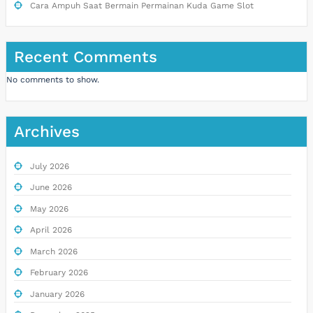
Cara Ampuh Saat Bermain Permainan Kuda Game Slot
Recent Comments
No comments to show.
Archives
July 2026
June 2026
May 2026
April 2026
March 2026
February 2026
January 2026