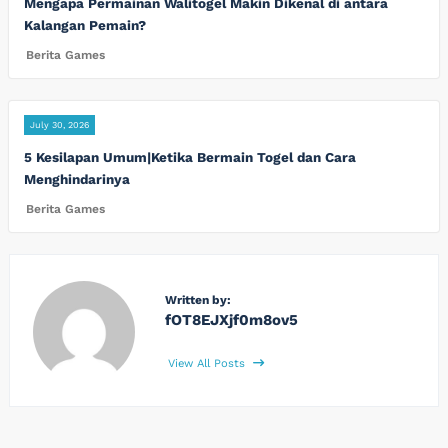
Mengapa Permainan Walitogel Makin Dikenal di antara
Kalangan Pemain?
Berita Games
July 30, 2026
5 Kesilapan Umum|Ketika Bermain Togel dan Cara
Menghindarinya
Berita Games
Written by:
fOT8EJXjf0m8ov5
View All Posts