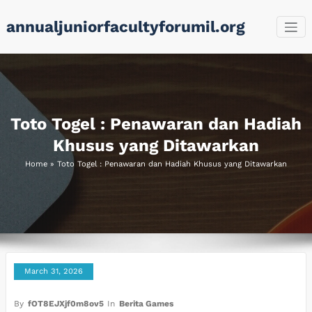
Skip
annualjuniorfacultyforumil.org
to
content
Toto Togel : Penawaran dan Hadiah
Khusus yang Ditawarkan
Home
»
Toto Togel : Penawaran dan Hadiah Khusus yang Ditawarkan
March 31, 2026
By
fOT8EJXjf0m8ov5
In
Berita Games