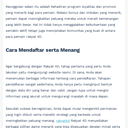
Keunggulan selain itu adalah kehadiran program loyalitas dan promosi
yang menarik bagi para pemain. Melalui bonus dan imbalan yang menarik,
pemain dapat meningkatkan peluang mereka untuk meraih kemenangan
yang lebih besar. Hal ini tidak hanya menggalakkan keikutsertaan yang
semakin aktif, tetapi juga menciptakan komunitas yang kuat di antara
para pemain rakyat 4D.
Cara Mendaftar serta Menang
Agar bergabung dengan Rakyat 4D, tahap pertama yang perlu Anda
lakukan yaitu mengunjungi website resmi. Di sana, Anda akan
menemukan berbagai informasi tentang cara pendaftaran. Tahapan
pendaftaran sangat sederhana; Anda hanya perlu menginput bentuk
dengan data diri yang benar dan valid. Jangan lupa untuk mengisi
informasi yang akurat untuk mengurangi masalah di masa depan.
Sesudah sukses berregistrasi, Anda dapat mulai mengambil permainan
yang ingin diikuti serta meneliti strategi yang berbeda untuk
meningkatkan peluang menang.
rakyat4d
Rakyat 4D menyediakan
berbagai pilihan game menarik yang bisa disesuaikan dengan minat serta