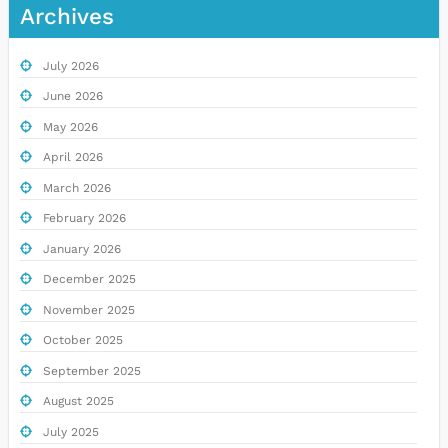
Archives
July 2026
June 2026
May 2026
April 2026
March 2026
February 2026
January 2026
December 2025
November 2025
October 2025
September 2025
August 2025
July 2025