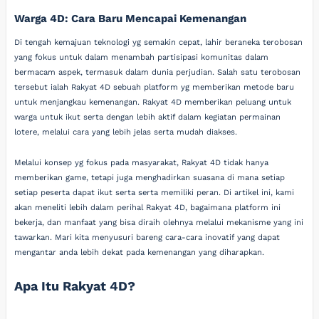
Warga 4D: Cara Baru Mencapai Kemenangan
Di tengah kemajuan teknologi yg semakin cepat, lahir beraneka terobosan
yang fokus untuk dalam menambah partisipasi komunitas dalam
bermacam aspek, termasuk dalam dunia perjudian. Salah satu terobosan
tersebut ialah Rakyat 4D sebuah platform yg memberikan metode baru
untuk menjangkau kemenangan. Rakyat 4D memberikan peluang untuk
warga untuk ikut serta dengan lebih aktif dalam kegiatan permainan
lotere, melalui cara yang lebih jelas serta mudah diakses.
Melalui konsep yg fokus pada masyarakat, Rakyat 4D tidak hanya
memberikan game, tetapi juga menghadirkan suasana di mana setiap
setiap peserta dapat ikut serta serta memiliki peran. Di artikel ini, kami
akan meneliti lebih dalam perihal Rakyat 4D, bagaimana platform ini
bekerja, dan manfaat yang bisa diraih olehnya melalui mekanisme yang ini
tawarkan. Mari kita menyusuri bareng cara-cara inovatif yang dapat
mengantar anda lebih dekat pada kemenangan yang diharapkan.
Apa Itu Rakyat 4D?