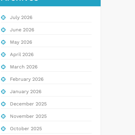
July 2026
June 2026
May 2026
April 2026
March 2026
February 2026
January 2026
December 2025
November 2025
October 2025