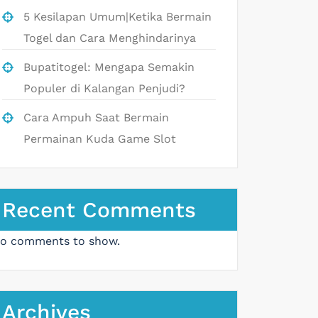
5 Kesilapan Umum|Ketika Bermain
Togel dan Cara Menghindarinya
Bupatitogel: Mengapa Semakin
Populer di Kalangan Penjudi?
Cara Ampuh Saat Bermain
Permainan Kuda Game Slot
Recent Comments
o comments to show.
Archives