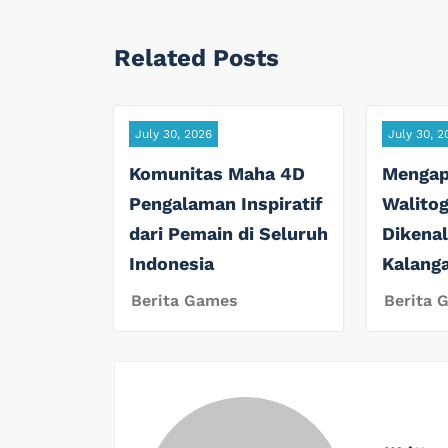
Related Posts
July 30, 2026
July 30, 2
Komunitas Maha 4D
Mengap
Pengalaman Inspiratif
Walito
dari Pemain di Seluruh
Dikenal
Indonesia
Kalang
Berita Games
Berita 