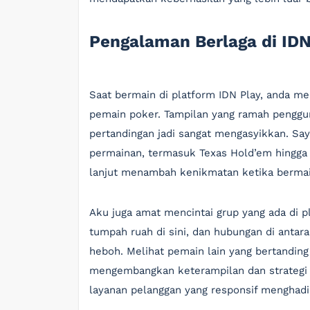
Pengalaman Berlaga di IDN
Saat bermain di platform IDN Play, anda me
pemain poker. Tampilan yang ramah penggu
pertandingan jadi sangat mengasyikkan. Say
permainan, termasuk Texas Hold’em hingga 
lanjut menambah kenikmatan ketika bermai
Aku juga amat mencintai grup yang ada di p
tumpah ruah di sini, dan hubungan di anta
heboh. Melihat pemain lain yang bertandin
mengembangkan keterampilan dan strategi p
layanan pelanggan yang responsif menghadi