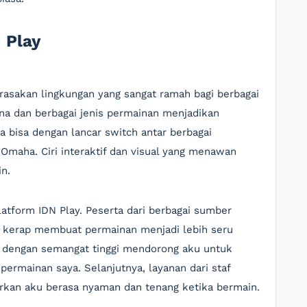
 Play
rasakan lingkungan yang sangat ramah bagi berbagai
na dan berbagai jenis permainan menjadikan
a bisa dengan lancar switch antar berbagai
Omaha. Ciri interaktif dan visual yang menawan
n.
latform IDN Play. Peserta dari berbagai sumber
ra kerap membuat permainan menjadi lebih seru
g dengan semangat tinggi mendorong aku untuk
ermainan saya. Selanjutnya, layanan dari staf
rkan aku berasa nyaman dan tenang ketika bermain.