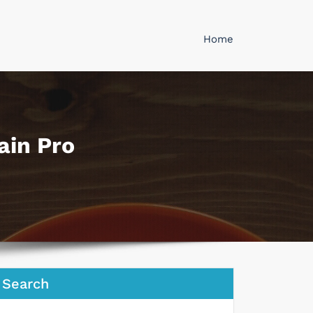
Home
ain Pro
Search