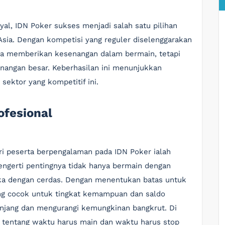
yal, IDN Poker sukses menjadi salah satu pilihan
Asia. Dengan kompetisi yang reguler diselenggarakan
ya memberikan kesenangan dalam bermain, tetapi
angan besar. Keberhasilan ini menunjukkan
ektor yang kompetitif ini.
ofesional
ari peserta berpengalaman pada IDN Poker ialah
ngerti pentingnya tidak hanya bermain dengan
a dengan cerdas. Dengan menentukan batas untuk
ang cocok untuk tingkat kemampuan dan saldo
panjang dan mengurangi kemungkinan bangkrut. Di
at tentang waktu harus main dan waktu harus stop