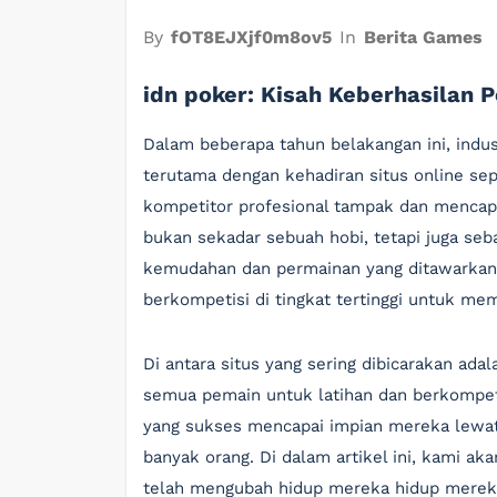
By
fOT8EJXjf0m8ov5
In
Berita Games
idn poker: Kisah Keberhasilan 
Dalam beberapa tahun belakangan ini, indus
terutama dengan kehadiran situs online se
kompetitor profesional tampak dan mencapa
bukan sekadar sebuah hobi, tetapi juga seb
kemudahan dan permainan yang ditawarkan 
berkompetisi di tingkat tertinggi untuk 
Di antara situs yang sering dibicarakan ad
semua pemain untuk latihan dan berkompetisi
yang sukses mencapai impian mereka lewat 
banyak orang. Di dalam artikel ini, kami a
telah mengubah hidup mereka hidup merek