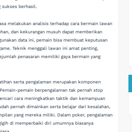
g sukses berhasil.
iasa melakukan analisis terhadap cara bermain lawan
ruhan, dan kekurangan musuh dapat memberikan
gunakan data ini, pemain bisa membuat keputusan
 game. Teknik menggali lawan ini amat penting,
sejumlah penasaran memiliki gaya bermain yang
latihan serta pengalaman merupakan komponen
 Pemain-pemain berpengalaman tak pernah stop
mencari cara meningkatkan taktik dan kemampuan
ah pernah dimainkan serta belajar dari kesalahan,
mpilan yang mereka miliki. Dalam poker, pengalaman
gigih di memperbaiki diri umumnya biasanya
iasa.