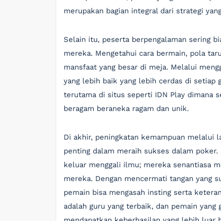
merupakan bagian integral dari strategi yan
Selain itu, peserta berpengalaman sering b
mereka. Mengetahui cara bermain, pola ta
mansfaat yang besar di meja. Melalui meng
yang lebih baik yang lebih cerdas di setiap
terutama di situs seperti IDN Play dimana 
beragam beraneka ragam dan unik.
Di akhir, peningkatan kemampuan melalui 
penting dalam meraih sukses dalam poker.
keluar menggali ilmu; mereka senantiasa 
mereka. Dengan mencermati tangan yang sud
pemain bisa mengasah insting serta ketera
adalah guru yang terbaik, dan pemain yang 
mendapatkan keberhasilan yang lebih luar b