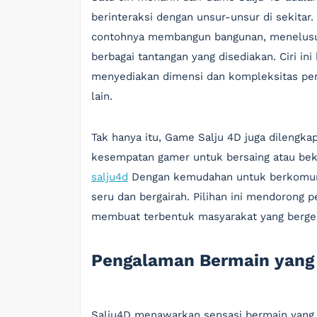
berinteraksi dengan unsur-unsur di sekita
contohnya membangun bangunan, menelusuri
berbagai tantangan yang disediakan. Ciri in
menyediakan dimensi dan kompleksitas pe
lain.
Tak hanya itu, Game Salju 4D juga dilengka
kesempatan gamer untuk bersaing atau bek
salju4d
Dengan kemudahan untuk berkomunika
seru dan bergairah. Pilihan ini mendorong 
membuat terbentuk masyarakat yang berger
Pengalaman Bermain yang 
Salju4D menawarkan sensasi bermain yang 