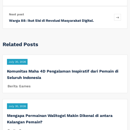
Next post
Warga 88: Ikut Sisi di Revolusi Masyarakat Digital.
Related Posts
July 30, 2026
Komunitas Maha 4D Pengalaman Inspiratif dari Pemain di
Seluruh Indonesia
Berita Games
July 30, 2026
Mengapa Permainan Walitogel Makin Dikenal di antara
Kalangan Pemain?