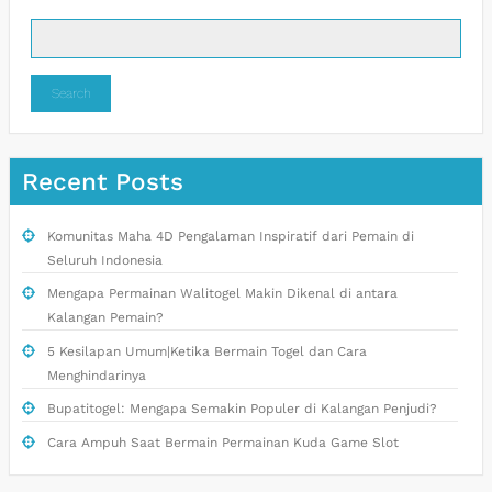
Search
Recent Posts
Komunitas Maha 4D Pengalaman Inspiratif dari Pemain di
Seluruh Indonesia
Mengapa Permainan Walitogel Makin Dikenal di antara
Kalangan Pemain?
5 Kesilapan Umum|Ketika Bermain Togel dan Cara
Menghindarinya
Bupatitogel: Mengapa Semakin Populer di Kalangan Penjudi?
Cara Ampuh Saat Bermain Permainan Kuda Game Slot