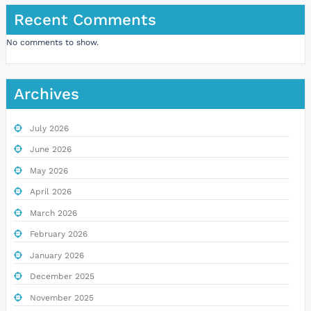
Recent Comments
No comments to show.
Archives
July 2026
June 2026
May 2026
April 2026
March 2026
February 2026
January 2026
December 2025
November 2025