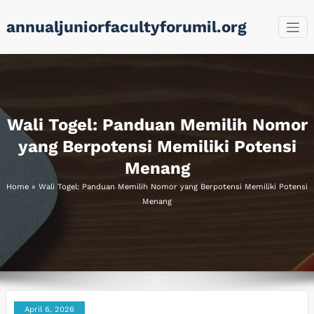
Skip
annualjuniorfacultyforumil.org
to
content
Wali Togel: Panduan Memilih Nomor
yang Berpotensi Memiliki Potensi
Menang
Home
»
Wali Togel: Panduan Memilih Nomor yang Berpotensi Memiliki Potensi
Menang
April 6, 2026