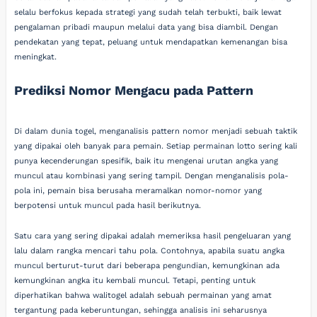
selalu berfokus kepada strategi yang sudah telah terbukti, baik lewat
pengalaman pribadi maupun melalui data yang bisa diambil. Dengan
pendekatan yang tepat, peluang untuk mendapatkan kemenangan bisa
meningkat.
Prediksi Nomor Mengacu pada Pattern
Di dalam dunia togel, menganalisis pattern nomor menjadi sebuah taktik
yang dipakai oleh banyak para pemain. Setiap permainan lotto sering kali
punya kecenderungan spesifik, baik itu mengenai urutan angka yang
muncul atau kombinasi yang sering tampil. Dengan menganalisis pola-
pola ini, pemain bisa berusaha meramalkan nomor-nomor yang
berpotensi untuk muncul pada hasil berikutnya.
Satu cara yang sering dipakai adalah memeriksa hasil pengeluaran yang
lalu dalam rangka mencari tahu pola. Contohnya, apabila suatu angka
muncul berturut-turut dari beberapa pengundian, kemungkinan ada
kemungkinan angka itu kembali muncul. Tetapi, penting untuk
diperhatikan bahwa walitogel adalah sebuah permainan yang amat
tergantung pada keberuntungan, sehingga analisis ini seharusnya