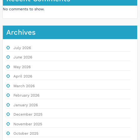
No comments to show.
Archives
July 2026
June 2026
May 2026
April 2026
March 2026
February 2026
January 2026
December 2025
November 2025
October 2025