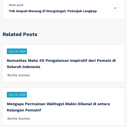
Next post
Trik Ampuh Menang di Wargatogel: Petunjuk Lengkap
Related Posts
July 30, 2026
Komunitas Maha 4D Pengalaman Inspiratif dari Pemain di
Seluruh Indonesia
Berita Games
July 30, 2026
Mengapa Permainan Walitogel Makin Dikenal di antara
Kalangan Pemain?
Berita Games