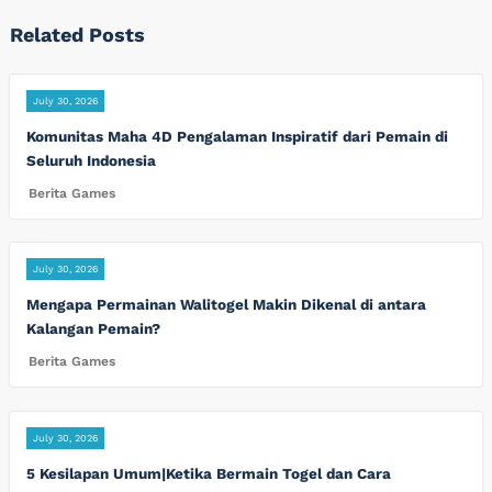
Related Posts
July 30, 2026
Komunitas Maha 4D Pengalaman Inspiratif dari Pemain di
Seluruh Indonesia
Berita Games
July 30, 2026
Mengapa Permainan Walitogel Makin Dikenal di antara
Kalangan Pemain?
Berita Games
July 30, 2026
5 Kesilapan Umum|Ketika Bermain Togel dan Cara