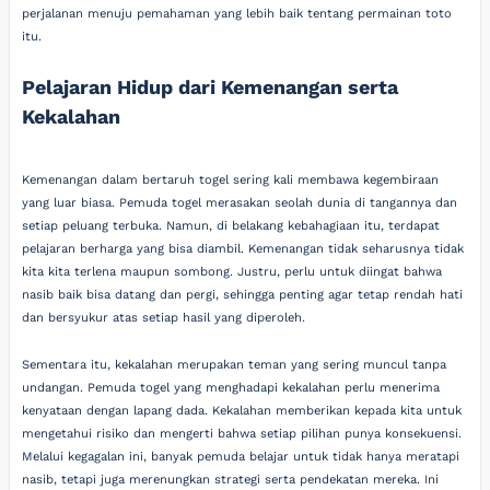
perjalanan menuju pemahaman yang lebih baik tentang permainan toto
itu.
Pelajaran Hidup dari Kemenangan serta
Kekalahan
Kemenangan dalam bertaruh togel sering kali membawa kegembiraan
yang luar biasa. Pemuda togel merasakan seolah dunia di tangannya dan
setiap peluang terbuka. Namun, di belakang kebahagiaan itu, terdapat
pelajaran berharga yang bisa diambil. Kemenangan tidak seharusnya tidak
kita kita terlena maupun sombong. Justru, perlu untuk diingat bahwa
nasib baik bisa datang dan pergi, sehingga penting agar tetap rendah hati
dan bersyukur atas setiap hasil yang diperoleh.
Sementara itu, kekalahan merupakan teman yang sering muncul tanpa
undangan. Pemuda togel yang menghadapi kekalahan perlu menerima
kenyataan dengan lapang dada. Kekalahan memberikan kepada kita untuk
mengetahui risiko dan mengerti bahwa setiap pilihan punya konsekuensi.
Melalui kegagalan ini, banyak pemuda belajar untuk tidak hanya meratapi
nasib, tetapi juga merenungkan strategi serta pendekatan mereka. Ini