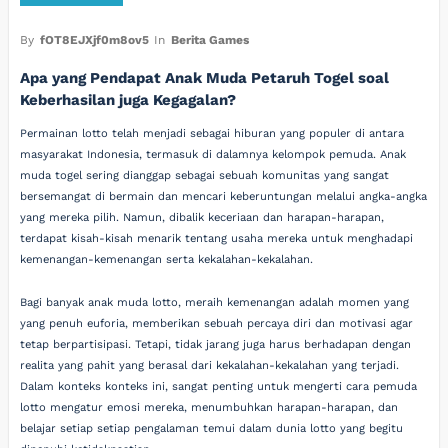
By
fOT8EJXjf0m8ov5
In
Berita Games
Apa yang Pendapat Anak Muda Petaruh Togel soal
Keberhasilan juga Kegagalan?
Permainan lotto telah menjadi sebagai hiburan yang populer di antara
masyarakat Indonesia, termasuk di dalamnya kelompok pemuda. Anak
muda togel sering dianggap sebagai sebuah komunitas yang sangat
bersemangat di bermain dan mencari keberuntungan melalui angka-angka
yang mereka pilih. Namun, dibalik keceriaan dan harapan-harapan,
terdapat kisah-kisah menarik tentang usaha mereka untuk menghadapi
kemenangan-kemenangan serta kekalahan-kekalahan.
Bagi banyak anak muda lotto, meraih kemenangan adalah momen yang
yang penuh euforia, memberikan sebuah percaya diri dan motivasi agar
tetap berpartisipasi. Tetapi, tidak jarang juga harus berhadapan dengan
realita yang pahit yang berasal dari kekalahan-kekalahan yang terjadi.
Dalam konteks konteks ini, sangat penting untuk mengerti cara pemuda
lotto mengatur emosi mereka, menumbuhkan harapan-harapan, dan
belajar setiap setiap pengalaman temui dalam dunia lotto yang begitu