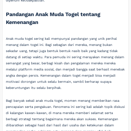
dipenuhi ketidakpastian.
Pandangan Anak Muda Togel tentang
Kemenangan
Anak muda togel sering kali mempunyai pandangan yang unik perihal
menang dalam togel ini. Bagi sebagian dari mereka, menang bukan
sekadar uang, tetapi juga bentuk bentuk nasib baik yang kadang tidak
datang di setiap waktu. Para pemuda ini sering merayakan menang dalam
semangat yang besar, berbagi kisah dan pengalaman mereka mereka
melalui platform media sosial, dan menjadi bangga saat berhasil menebak
angka dengan persis. Kemenangan dalam togel menjadi bisa menjadi
motivasi dorongan untuk selalu bermain, sambil berharap supaya
keberuntungan itu selalu berpihak.
Bagi banyak sekali anak muda togel, momen menang memberikan rasa
pencapaian serta pengakuan. Fenomena ini sering kali adalah topik diskusi
di kalangan kawan-kawan, di mana mereka memberi selamat serta
berbagi strategi tentang bagaimana mereka akan sukses. Kemenangan
diibaratkan sebagai hasil dari hasil dari usaha dan ketekunan dalam