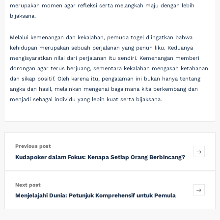
merupakan momen agar refleksi serta melangkah maju dengan lebih
bijaksana.
Melalui kemenangan dan kekalahan, pemuda togel diingatkan bahwa
kehidupan merupakan sebuah perjalanan yang penuh liku. Keduanya
mengisyaratkan nilai dari perjalanan itu sendiri. Kemenangan memberi
dorongan agar terus berjuang, sementara kekalahan mengasah ketahanan
dan sikap positif. Oleh karena itu, pengalaman ini bukan hanya tentang
angka dan hasil, melainkan mengenai bagaimana kita berkembang dan
menjadi sebagai individu yang lebih kuat serta bijaksana.
Previous post
Kudapoker dalam Fokus: Kenapa Setiap Orang Berbincang?
Next post
Menjelajahi Dunia: Petunjuk Komprehensif untuk Pemula