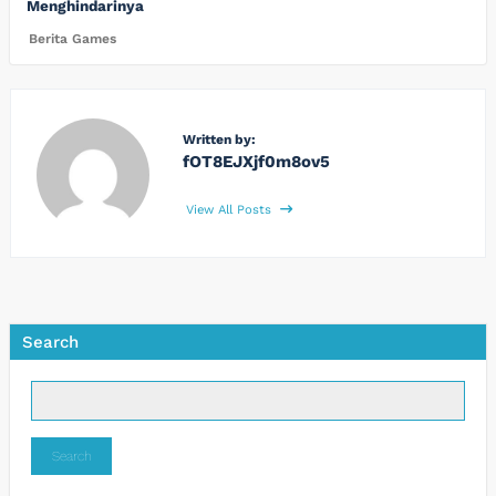
Menghindarinya
Berita Games
Written by:
fOT8EJXjf0m8ov5
View All Posts
Search
Search