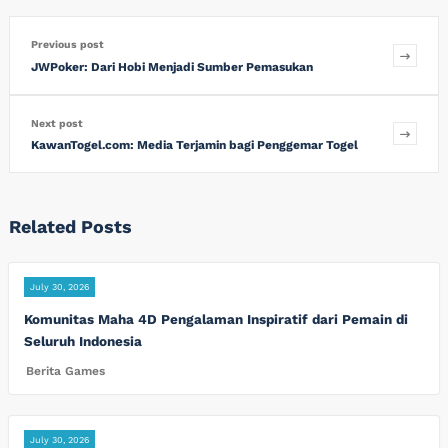
Previous post
JWPoker: Dari Hobi Menjadi Sumber Pemasukan
Next post
KawanTogel.com: Media Terjamin bagi Penggemar Togel
Related Posts
July 30, 2026
Komunitas Maha 4D Pengalaman Inspiratif dari Pemain di
Seluruh Indonesia
Berita Games
July 30, 2026