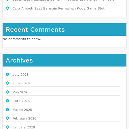
Cara Ampuh Saat Bermain Permainan Kuda Game Slot
Recent Comments
No comments to show.
Archives
July 2026
June 2026
May 2026
April 2026
March 2026
February 2026
January 2026