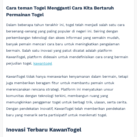
Cara teman Togel Mengganti Cara Kita Bertaruh
Permainan Togel
Dalam beberapa tahun terakhir ini, togel telah menjadi salah satu cara
bersenang-senang yang paling populer di negeri ini. Seiring dengan
perkembangan teknologi dan akses informasi yang semakin mudah,
banyak pemain mencari cara baru untuk meningkatkan pengalaman
bermain. Salah satu inovasi yang patut dicatat adalah platform
KawanTogel, platform didesain untuk mendefinisikan cara orang bermain
perjudian togel.
kawantogel
KawanTogel tidak hanya menawarkan kenyamanan dalam bermain, tetapi
juga memberikan beragam fitur untuk membantu pemain untuk
merencanakan rencana strategi. Platform ini menyatukan unsur
komunitas dengan teknologi terkini, membangun ruang yang
memungkinkan penggemar togel untuk berbagi trik, ulasan, serta cerita.
Dengan pendekatan inovatif, KawanTogel telah memberikan pendekatan
baru yang menarik serta partisipatif untuk menikmati togel.
Inovasi Terbaru KawanTogel