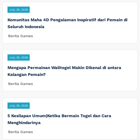
July 30, 2026
Komunitas Maha 4D Pengalaman Inspiratif dari Pemain di
Seluruh Indonesia
Berita Games
July 30, 2026
Mengapa Permainan Walitogel Makin Dikenal di antara
Kalangan Pemain?
Berita Games
July 30, 2026
5 Kesilapan Umum|Ketika Bermain Togel dan Cara
Menghindarinya
Berita Games