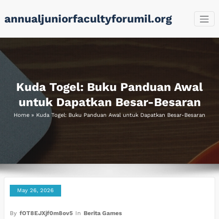
Skip
annualjuniorfacultyforumil.org
to
content
Kuda Togel: Buku Panduan Awal
untuk Dapatkan Besar-Besaran
Home
»
Kuda Togel: Buku Panduan Awal untuk Dapatkan Besar-Besaran
May 26, 2026
By
fOT8EJXjf0m8ov5
In
Berita Games