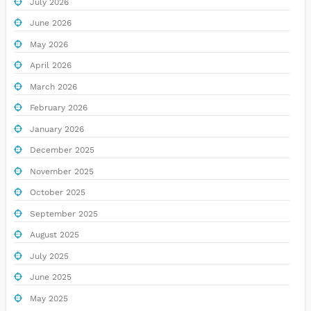
July 2026
June 2026
May 2026
April 2026
March 2026
February 2026
January 2026
December 2025
November 2025
October 2025
September 2025
August 2025
July 2025
June 2025
May 2025