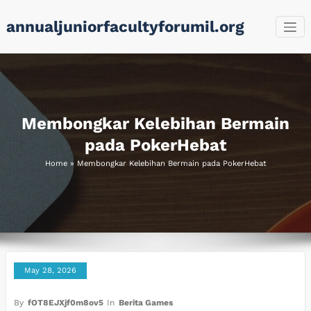
Skip
annualjuniorfacultyforumil.org
to
content
Membongkar Kelebihan Bermain
pada PokerHebat
Home
»
Membongkar Kelebihan Bermain pada PokerHebat
May 28, 2026
By
fOT8EJXjf0m8ov5
In
Berita Games