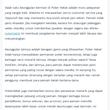
Salah satu keunggulan bermain di Poker Hebat adalah mutu pelayanan
yang sangat baik. Website ini menawarkan servis customer service yang
responsif dan siap membantu dua puluh empat jam sehari. Pemain tidak
perlu khawatir jika mengalami kendala, karena tim dukungan pelanggan
selalu standby untuk memberikan jawaban dengan segera dan efisien.
pokerhebat
Ini membuat pengalaman bermain menjadi lebih leluasa dan
menyenangkan.
Keunggulan lainnya adalah beragam game yang ditawarkan. Poker Hebat
tidak hanya menyediakan permainan poker konvensional, tetapi juga
berbagai versi menarik lainnya. Dengan banyak pilihan seperti Texas
Hold’em, Omaha, dan lainnya, para pemain dapat menemukan jenis
permainan yang paling cocok dengan selera mereka. Di samping itu,
setiap permainan dirancang dengan tampilan yang menarik dan ramah
pengguna, membuat para pemain betah berlama-lama.
PokerHebat juga memberikan bonus dan penawaran menarik yang dapat
meningkatkan peluang untung pemain. Dengan berbagai bonus
pendaftaran, bonus setoran, dan promosi, para pemain memiliki
kesempatan lebih besar untuk meraih keuntungan saat bermain. Ini