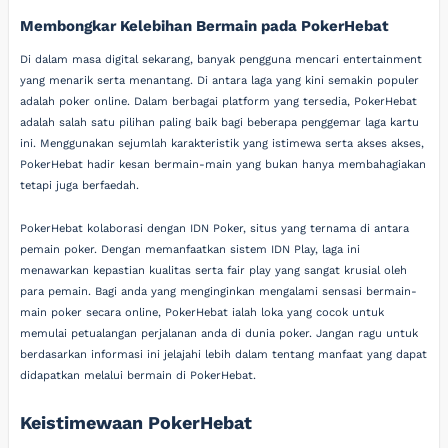
Membongkar Kelebihan Bermain pada PokerHebat
Di dalam masa digital sekarang, banyak pengguna mencari entertainment
yang menarik serta menantang. Di antara laga yang kini semakin populer
adalah poker online. Dalam berbagai platform yang tersedia, PokerHebat
adalah salah satu pilihan paling baik bagi beberapa penggemar laga kartu
ini. Menggunakan sejumlah karakteristik yang istimewa serta akses akses,
PokerHebat hadir kesan bermain-main yang bukan hanya membahagiakan
tetapi juga berfaedah.
PokerHebat kolaborasi dengan IDN Poker, situs yang ternama di antara
pemain poker. Dengan memanfaatkan sistem IDN Play, laga ini
menawarkan kepastian kualitas serta fair play yang sangat krusial oleh
para pemain. Bagi anda yang menginginkan mengalami sensasi bermain-
main poker secara online, PokerHebat ialah loka yang cocok untuk
memulai petualangan perjalanan anda di dunia poker. Jangan ragu untuk
berdasarkan informasi ini jelajahi lebih dalam tentang manfaat yang dapat
didapatkan melalui bermain di PokerHebat.
Keistimewaan PokerHebat