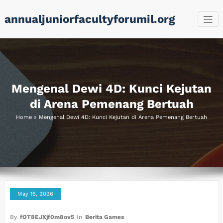
Skip
annualjuniorfacultyforumil.org
to
content
Mengenal Dewi 4D: Kunci Kejutan
di Arena Pemenang Bertuah
Home
»
Mengenal Dewi 4D: Kunci Kejutan di Arena Pemenang Bertuah
May 16, 2026
By
fOT8EJXjf0m8ov5
In
Berita Games