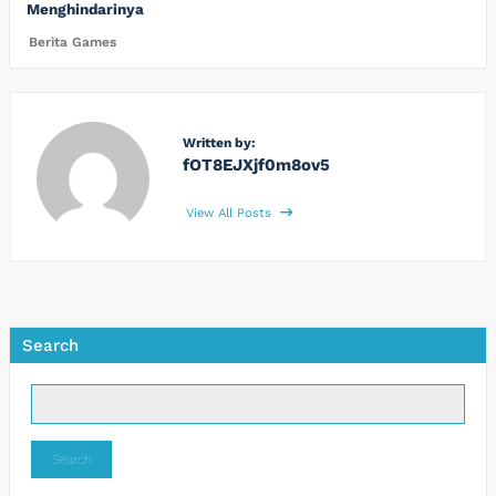
Menghindarinya
Berita Games
Written by:
fOT8EJXjf0m8ov5
View All Posts
Search
Search