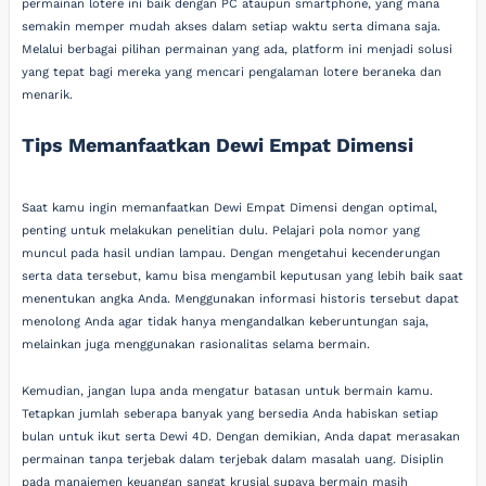
permainan lotere ini baik dengan PC ataupun smartphone, yang mana
semakin memper mudah akses dalam setiap waktu serta dimana saja.
Melalui berbagai pilihan permainan yang ada, platform ini menjadi solusi
yang tepat bagi mereka yang mencari pengalaman lotere beraneka dan
menarik.
Tips Memanfaatkan Dewi Empat Dimensi
Saat kamu ingin memanfaatkan Dewi Empat Dimensi dengan optimal,
penting untuk melakukan penelitian dulu. Pelajari pola nomor yang
muncul pada hasil undian lampau. Dengan mengetahui kecenderungan
serta data tersebut, kamu bisa mengambil keputusan yang lebih baik saat
menentukan angka Anda. Menggunakan informasi historis tersebut dapat
menolong Anda agar tidak hanya mengandalkan keberuntungan saja,
melainkan juga menggunakan rasionalitas selama bermain.
Kemudian, jangan lupa anda mengatur batasan untuk bermain kamu.
Tetapkan jumlah seberapa banyak yang bersedia Anda habiskan setiap
bulan untuk ikut serta Dewi 4D. Dengan demikian, Anda dapat merasakan
permainan tanpa terjebak dalam terjebak dalam masalah uang. Disiplin
pada manajemen keuangan sangat krusial supaya bermain masih