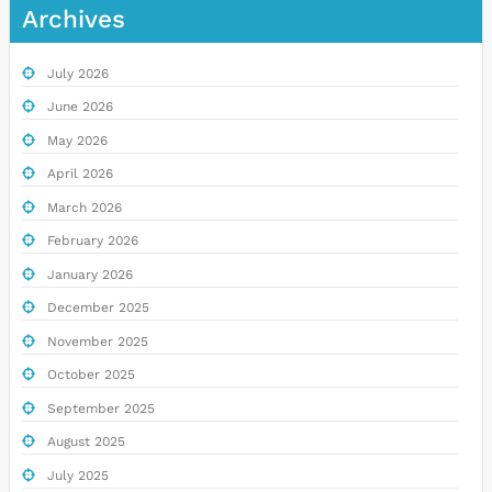
Archives
July 2026
June 2026
May 2026
April 2026
March 2026
February 2026
January 2026
December 2025
November 2025
October 2025
September 2025
August 2025
July 2025