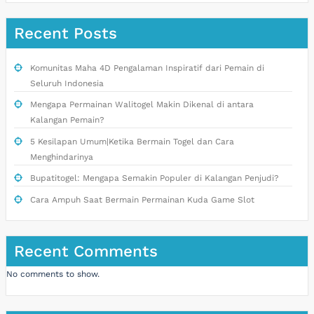
Recent Posts
Komunitas Maha 4D Pengalaman Inspiratif dari Pemain di
Seluruh Indonesia
Mengapa Permainan Walitogel Makin Dikenal di antara
Kalangan Pemain?
5 Kesilapan Umum|Ketika Bermain Togel dan Cara
Menghindarinya
Bupatitogel: Mengapa Semakin Populer di Kalangan Penjudi?
Cara Ampuh Saat Bermain Permainan Kuda Game Slot
Recent Comments
No comments to show.