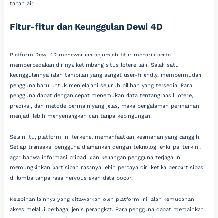
tanah air.
Fitur-fitur dan Keunggulan Dewi 4D
Platform Dewi 4D menawarkan sejumlah fitur menarik serta
memperbedakan dirinya ketimbang situs lotere lain. Salah satu
keunggulannya ialah tampilan yang sangat user-friendly, mempermudah
pengguna baru untuk menjelajahi seluruh pilihan yang tersedia. Para
pengguna dapat dengan cepat menemukan data tentang hasil lotere,
prediksi, dan metode bermain yang jelas, maka pengalaman permainan
menjadi lebih menyenangkan dan tanpa kebingungan.
Selain itu, platform ini terkenal memanfaatkan keamanan yang canggih.
Setiap transaksi pengguna diamankan dengan teknologi enkripsi terkini,
agar bahwa informasi pribadi dan keuangan pengguna terjaga Ini
memungkinkan partisipan rasanya lebih percaya diri ketika berpartisipasi
di lomba tanpa rasa nervous akan data bocor.
Kelebihan lainnya yang ditawarkan oleh platform ini ialah kemudahan
akses melalui berbagai jenis perangkat. Para pengguna dapat memainkan