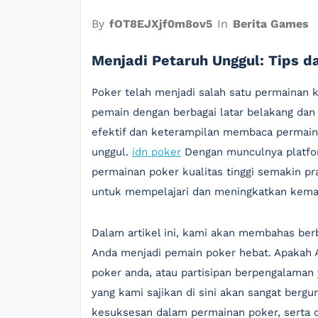
By
fOT8EJXjf0m8ov5
In
Berita Games
Menjadi Petaruh Unggul: Tips d
Poker telah menjadi salah satu permainan k
pemain dengan berbagai latar belakang dan
efektif dan keterampilan membaca permain
unggul.
idn poker
Dengan munculnya platfor
permainan poker kualitas tinggi semakin p
untuk mempelajari dan meningkatkan kem
Dalam artikel ini, kami akan membahas ber
Anda menjadi pemain poker hebat. Apakah 
poker anda, atau partisipan berpengalaman
yang kami sajikan di sini akan sangat bergu
kesuksesan dalam permainan poker, serta 