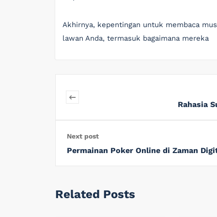
Akhirnya, kepentingan untuk membaca musuh
lawan Anda, termasuk bagaimana mereka
Rahasia Su
Next post
Permainan Poker Online di Zaman Digi
Related Posts