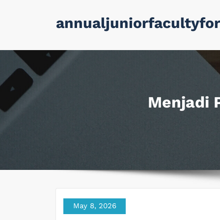
Skip
annualjuniorfacultyfo
to
content
Menjadi 
May 8, 2026