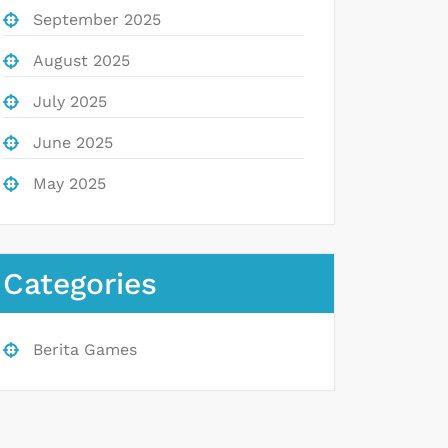
September 2025
August 2025
July 2025
June 2025
May 2025
Categories
Berita Games