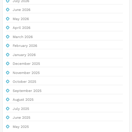
July 2026
June 2026
May 2026
April 2026
March 2026
February 2026
January 2026
December 2025
November 2025
October 2025
September 2025
August 2025
July 2025
June 2025
May 2025