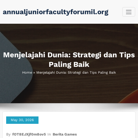
Skip
annualjuniorfacultyforumil.org
to
content
Menjelajahi Dunia: Strategi dan Tips
Paling Baik
Home
»
Menjelajahi Dunia: Strategi dan Tips Paling Baik
May 30, 2026
By
fOT8EJXjf0m8ov5
In
Berita Games